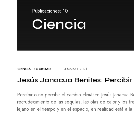
A
E
L
S
Publicaciones: 10
E
Í
S
A
Ciencia
C
I
N
E
P
I
N
CIENCIA
,
SOCIEDAD
14 MARZO, 2021
T
U
Jesús Janacua Benites: Percibir 
R
A
Percibir o no percibir el cambio climático Jesús Janacua 
T
recrudecimiento de las sequías, las olas de calor y los
E
lejano en el tiempo y en el espacio, en realidad está a la
A
T
R
O