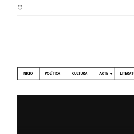
INICIO
POLÍTICA
CULTURA
ARTE
LITERA
A
L
R
I
T
B
E
R
S
O
V
S
I
S
P
U
O