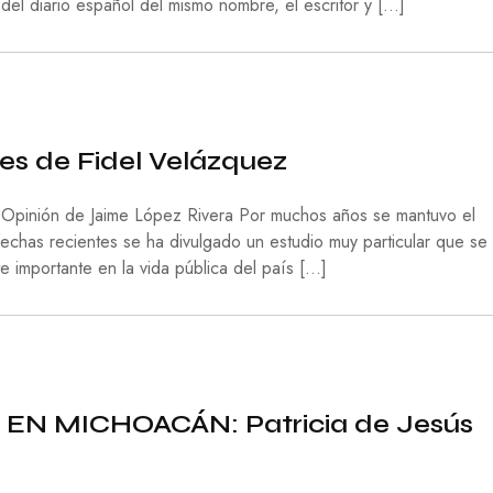
 del diario español del mismo nombre, el escritor y […]
R
I
D
A
D
S
O
nes de Fidel Velázquez
C
I
E
 Opinión de Jaime López Rivera Por muchos años se mantuvo el
D
 fechas recientes se ha divulgado un estudio muy particular que se
A
e importante en la vida pública del país […]
D
T
E
C
N
O
L
EN MICHOACÁN: Patricia de Jesús
O
G
Í
A