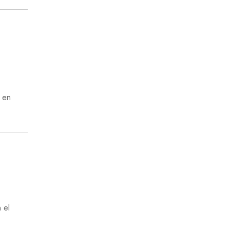
n en
 el