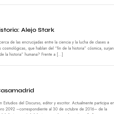
O
G
Í
A
R
istoria: Alejo Stark
E
L
I
cerca de las encrucijadas entre la ciencia y la lucha de clases a
G
 cosmológicas, que hablan del “fin de la historia” cósmica, surja
I
de la historia” humana? Frente a […]
Ó
N
S
A
L
U
D
 Casamadrid
S
E
studios del Discurso, editor y escritor. Actualmente participa en
G
úmero 2092 –correspondiente al 30 de octubre de 2016– de la
U