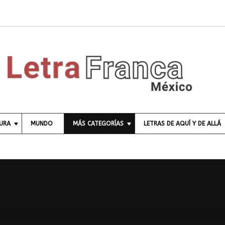
TURA
MUNDO
MÁS CATEGORÍAS
LETRAS DE AQUÍ Y DE ALLÁ
C
I
E
N
C
I
A
E