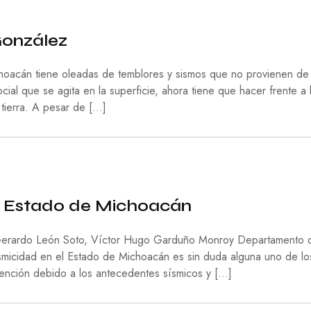
Í
A
González
H
I
oacán tiene oleadas de temblores y sismos que no provienen de 
S
T
ial que se agita en la superficie, ahora tiene que hacer frente a 
O
 tierra. A pesar de […]
R
I
A
M
E
D
I
el Estado de Michoacán
O
A
 Gerardo León Soto, Víctor Hugo Garduño Monroy Departamento 
M
B
micidad en el Estado de Michoacán es sin duda alguna uno de lo
I
ención debido a los antecedentes sísmicos y […]
E
N
T