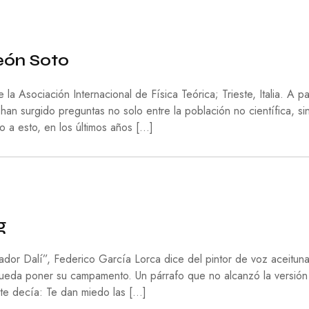
E
G
U
E
eón Soto
R
R
A
a Asociación Internacional de Física Teórica; Trieste, Italia. A par
n surgido preguntas no solo entre la población no científica, si
M
o a esto, en los últimos años […]
I
G
R
A
C
I
Ó
N
g
P
S
dor Dalí”, Federico García Lorca dice del pintor de voz aceitun
I
ueda poner su campamento. Un párrafo que no alcanzó la versión
C
te decía: Te dan miedo las […]
O
L