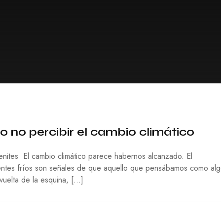
C
O
N
O
M
Í
A
E
D
U
C
A
C
I
o no percibir el cambio climático
Ó
N
Benites El cambio climático parece habernos alcanzado. El
F
 frentes fríos son señales de que aquello que pensábamos como al
I
 vuelta de la esquina, […]
L
O
S
O
F