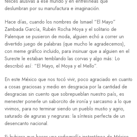
felices alusivas a ese mundo y en entrelíneas que
deslumbran por su manufactura e imaginación.
Hace días, cuando los nombres de Ismael “El Mayo”
Zambada García, Rubén Rocha Moya y el solitario de
Palenque se pusieron de moda, alguien echó a correr un
divertido juego de palabras (que mucho le agradecemos),
con meme gráfico incluido, para insinuar que a alguien en el
Sureste le estaban temblando las corvas y algo más: Lo
describió así: “El Mayo, el Moya y el Mello”.
En este México que nos tocó vivir, poco agraciado en cuanto
a cosas graciosas y medio en desgracia por la cantidad de
desgracias sin cuento que sobrepueblan nuestro país, es
menester ponerle un saborcito de ironía y sarcasmo a lo que
vivimos, para no terminar siendo un pueblo mustio y agrio,
saturado de agruras y negruras: la síntesis perfecta de un
desencanto nacional.
Si hubiera que hacer una radiografía instantánea de México,