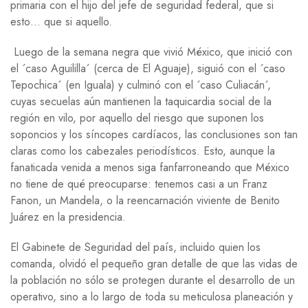
primaria con el hijo del jefe de seguridad federal, que si
esto… que si aquello.
Luego de la semana negra que vivió México, que inició con
el ´caso Aguililla´ (cerca de El Aguaje), siguió con el ´caso
Tepochica´ (en Iguala) y culminó con el ´caso Culiacán´,
cuyas secuelas aún mantienen la taquicardia social de la
región en vilo, por aquello del riesgo que suponen los
soponcios y los síncopes cardíacos, las conclusiones son tan
claras como los cabezales periodísticos. Esto, aunque la
fanaticada venida a menos siga fanfarroneando que México
no tiene de qué preocuparse: tenemos casi a un Franz
Fanon, un Mandela, o la reencarnación viviente de Benito
Juárez en la presidencia.
El Gabinete de Seguridad del país, incluido quien los
comanda, olvidó el pequeño gran detalle de que las vidas de
la población no sólo se protegen durante el desarrollo de un
operativo, sino a lo largo de toda su meticulosa planeación y