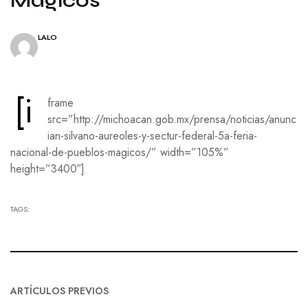
LALO
[i
frame
src=”http://michoacan.gob.mx/prensa/noticias/anunc
ian-silvano-aureoles-y-sectur-federal-5a-feria-
nacional-de-pueblos-magicos/” width=”105%”
height=”3400″]
TAGS:
ARTÍCULOS PREVIOS