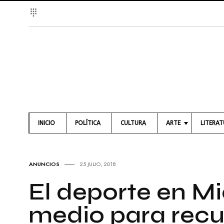
INICIO
POLÍTICA
CULTURA
ARTE
LITERA
A
L
R
I
T
B
ANUNCIOS
25 JULIO, 2018
E
R
S
O
El deporte en M
V
S
I
medio para recu
S
P
U
O