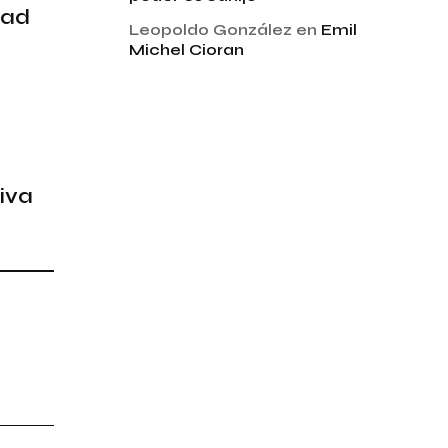
dad
Leopoldo González
en
Emil
Michel Cioran
iva