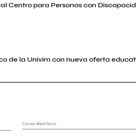
al Centro para Personas con Discapaci
Í
A
H
I
S
T
O
R
I
o de la Univim con nueva oferta educat
A
M
E
D
I
O
A
M
B
I
E
N
T