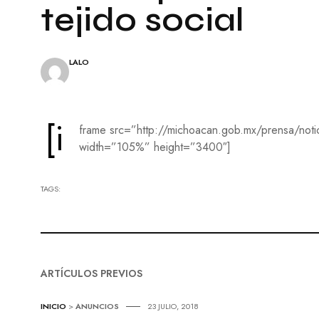
A
E
tejido social
L
S
E
Í
S
A
LALO
C
I
N
E
[i
frame src=”http://michoacan.gob.mx/prensa/notic
P
width=”105%” height=”3400″]
I
N
T
U
TAGS:
R
A
T
E
A
ARTÍCULOS PREVIOS
T
R
O
INICIO
>
ANUNCIOS
23 JULIO, 2018