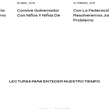
30 ABRIL, 2018
16 FEBRERO, 2019
O
G
ia
Convive Gobernador
Con La Federació
Í
smo
Con Niños Y Niñas De
Resolveremos Jun
A
Problema
R
E
L
I
G
I
Ó
N
S
A
L
U
LECTURAS PARA ENTEDER NUESTRO TIEMPO
D
S
E
G
U