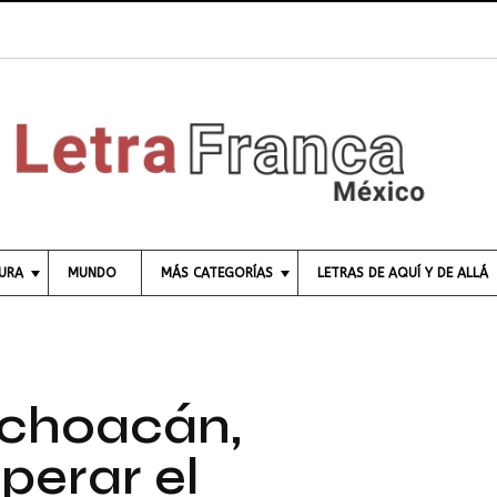
TURA
MUNDO
MÁS CATEGORÍAS
LETRAS DE AQUÍ Y DE ALLÁ
C
I
E
N
C
ichoacán,
I
A
perar el
E