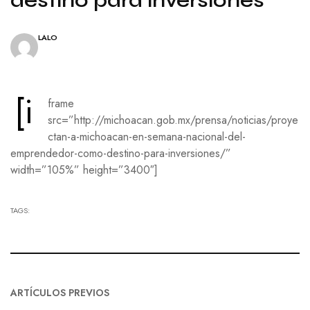
LALO
[i
frame
src=”http://michoacan.gob.mx/prensa/noticias/proye
ctan-a-michoacan-en-semana-nacional-del-
emprendedor-como-destino-para-inversiones/”
width=”105%” height=”3400″]
TAGS:
ARTÍCULOS PREVIOS