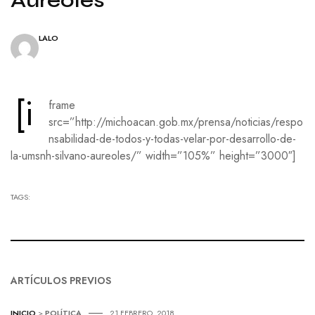
LALO
[i
frame
src=”http://michoacan.gob.mx/prensa/noticias/respo
nsabilidad-de-todos-y-todas-velar-por-desarrollo-de-
la-umsnh-silvano-aureoles/” width=”105%” height=”3000″]
TAGS:
ARTÍCULOS PREVIOS
INICIO
>
POLÍTICA
21 FEBRERO, 2018