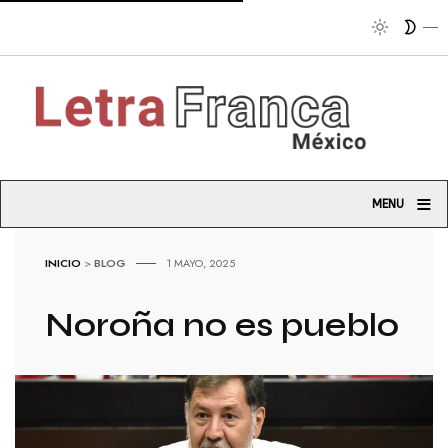
T
≡
MENU
INICIO
>
BLOG
1 MAYO, 2025
Noroña no es pueblo