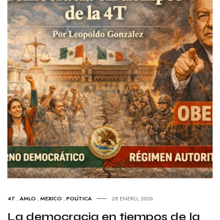
4T
,
AMLO
,
MEXICO
,
POLÍTICA
28 ENERO, 2026
La democracia en tiempos de la