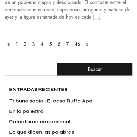
de un gobierno magro y desdibujado. El contraste entre el
personalismo mostrenco, caprichoso, arrogante y mañoso de
ayer y la figura esmirriada de hoy es cada […]
«
1
2
3
4
5
6
7
46
»
Buscar
ENTRADAS RECIENTES
Tribuna social: El caso Ruffo Apel
En la palestra
Patriotismo empresarial
Lo que dicen las palabras