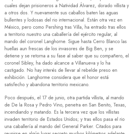
cuales dejan prisioneros a Natividad Álvarez, dorado villista y
a otros dos. Y nuevamente sus caballos baten las aguas
bullentes y lodosas del rio internacional. Están otra vez en
México, pero como Pershing tras Villa, ha entrado tras ellos
a territorio nuestro una caballería del ejército regular, al
mando del coronel Langhorne. Sigue hasta Cerro Blanco las
huellas aun frescas de los invasores de Big Ben, y se
detiene y se retorna a su fase al saber que su compañero, el
coronel Sibley, ha dado alcance a Villanueva y lo ha
castigado. No hay interés de llevar al rebelde preso en
exhibición. Langhorme considera que el honor está
satisfecho y abandona territorio mexicano.
Poco después, el 17 de junio, otra partida villista, al mando
de De la Rosa y Pedro Vino, penetra en San Benito, Texas,
incendiando y matando. Es la tercera vez que los villistas
invaden territorio de Estados Unidos; y tras ellos pasa el rio
una caballería al mando del General Parker. Citados para
reunirse en algún lugar secreto muchos kilómetros adelante,