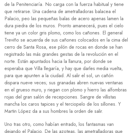
de la Penitenciaría. No carga con la fuerza habitual y tiene
que retirarse. Una cadena de ametralladoras balacea el
Palacio, peo las pequeñas balas de acero apenas lamen la
dura piedra de los muros. Pronto amanecerá, pues el cielo
tiene ya un color gris plomo, como los cañones. El general
Treviño se acuerda de sus cañones colocados en la cima del
cerro de Santa Rosa, ese pilón de rocas en donde se han
registrado las más grandes gestas de la revolución en el
norte. Están apuntados hacia la llanura, por donde se
esperaba que Villa llegaría, y hay que darles media vuelta,
para que apunten a la ciudad. Al salir el sol, un cañón
dispara nueve veces; sus granadas abren nuevas ventanas
en el grueso muro, y riegan con plomo y hierro las alfombras
rojas del gran salón de recepciones. Sangre de villistas
mancha los caros tapices y el terciopelo de los sillones. Y
Martin López da a sus hombres la orden de salir.
Uno tras otro, como habían entrado, los fantasmas van
dejando el Palacio. De las azoteas, las ametralladoras que