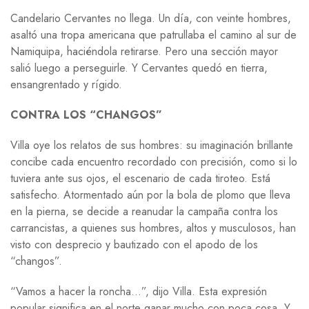
Candelario Cervantes no llega. Un día, con veinte hombres,
asaltó una tropa americana que patrullaba el camino al sur de
Namiquipa, haciéndola retirarse. Pero una sección mayor
salió luego a perseguirle. Y Cervantes quedó en tierra,
ensangrentado y rígido.
CONTRA LOS “CHANGOS”
Villa oye los relatos de sus hombres: su imaginación brillante
concibe cada encuentro recordado con precisión, como si lo
tuviera ante sus ojos, el escenario de cada tiroteo. Está
satisfecho. Atormentado aún por la bola de plomo que lleva
en la pierna, se decide a reanudar la campaña contra los
carrancistas, a quienes sus hombres, altos y musculosos, han
visto con desprecio y bautizado con el apodo de los
“changos”.
“Vamos a hacer la roncha…”, dijo Villa. Esta expresión
popular significa en el norte ganar mucho con poca cosa. Y