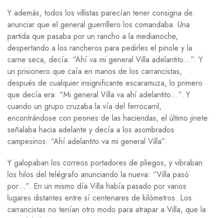
Y además, todos los villistas parecían tener consigna de
anunciar que el general guerrillero los comandaba. Una
partida que pasaba por un rancho a la medianoche,
despertando a los rancheros para pedirles el pinole y la
carne seca, decía: “Ahí va mi general Villa adelantito…”. Y
un prisionero que caía en manos de los carrancistas,
después de cualquier insignificante escaramuza, lo primero
que decía era: “Mi general Villa va ahí adelantito…”. Y
cuando un grupo cruzaba la vía del ferrocarril,
encontrándose con peones de las haciendas, el último jinete
señalaba hacia adelante y decía a los asombrados
campesinos: “Ahí adelantito va mi general Villa”.
Y galopaban los correos portadores de pliegos, y vibraban
los hilos del telégrafo anunciando la nueva: “Villa pasó
por…”. En un mismo día Villa había pasado por varios
lugares distantes entre sí centenares de kilómetros. Los
carrancistas no tenían otro modo para atrapar a Villa, que la