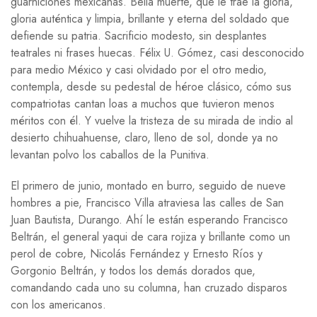
guarniciones mexicanas. Bella muerte, que le trae la gloria,
gloria auténtica y limpia, brillante y eterna del soldado que
defiende su patria. Sacrificio modesto, sin desplantes
teatrales ni frases huecas. Félix U. Gómez, casi desconocido
para medio México y casi olvidado por el otro medio,
contempla, desde su pedestal de héroe clásico, cómo sus
compatriotas cantan loas a muchos que tuvieron menos
méritos con él. Y vuelve la tristeza de su mirada de indio al
desierto chihuahuense, claro, lleno de sol, donde ya no
levantan polvo los caballos de la Punitiva.
El primero de junio, montado en burro, seguido de nueve
hombres a pie, Francisco Villa atraviesa las calles de San
Juan Bautista, Durango. Ahí le están esperando Francisco
Beltrán, el general yaqui de cara rojiza y brillante como un
perol de cobre, Nicolás Fernández y Ernesto Ríos y
Gorgonio Beltrán, y todos los demás dorados que,
comandando cada uno su columna, han cruzado disparos
con los americanos.