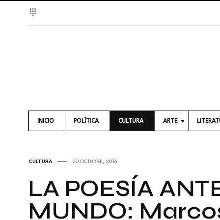
INICIO
POLÍTICA
CULTURA
ARTE
LITERA
A
L
R
I
T
B
CULTURA
20 OCTUBRE, 2016
E
R
S
O
LA POESÍA ANT
V
S
I
MUNDO: Marcos
S
P
U
O