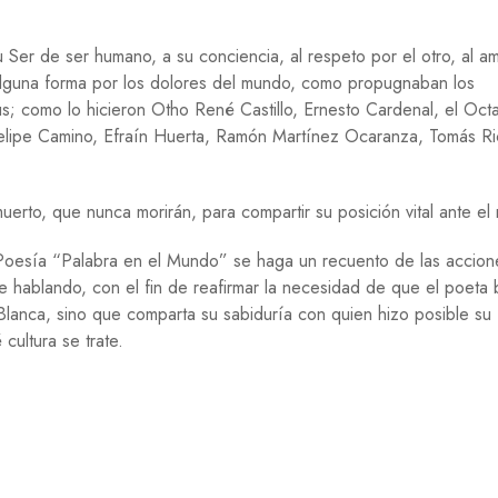
E
G
 Ser de ser humano, a su conciencia, al respeto por el otro, al a
U
alguna forma por los dolores del mundo, como propugnaban los
E
amus; como lo hicieron Otho René Castillo, Ernesto Cardenal, el Oct
R
R
n Felipe Camino, Efraín Huerta, Ramón Martínez Ocaranza, Tomás R
A
M
rto, que nunca morirán, para compartir su posición vital ante el
I
G
R
e Poesía “Palabra en el Mundo” se haga un recuento de las accion
A
te hablando, con el fin de reafirmar la necesidad de que el poeta 
C
I
lanca, sino que comparta su sabiduría con quien hizo posible su
Ó
cultura se trate.
N
P
S
I
C
O
L