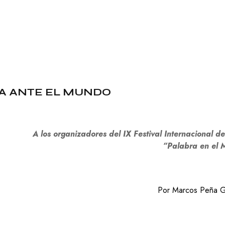
C
O
N
O
M
Í
A
E
D
ÍA ANTE EL MUNDO
U
C
A
C
I
A los organizadores del IX Festival Internacional d
Ó
“Palabra en el 
N
F
I
L
Por Marcos Peña G
O
S
O
F