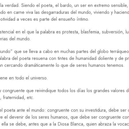
Í
la verdad. Siendo el poeta, el bardo, un ser en extremo sensible,
A
ndo en carne viva las desgarraduras del mundo, viviendo y haciendo
motividad a veces es parte del ensueño íntimo.
H
I
S
encial en el que la palabra es protesta, blasfemia, subversión, l
T
serias del mundo.
O
R
 Mundo” que se lleva a cabo en muchas partes del globo terráqueo
I
A
labra del poeta resuena con tintes de humanidad doliente y de pr
an cercando dramáticamente lo que de seres humanos tenemos.
M
E
ene en todo el universo.
D
I
O
 y congruente que reivindique todos los días los grandes valores 
A
, fraternidad, etc.
M
B
I
 el poeta ante el mundo: congruente con su investidura, debe ser 
E
te el devenir de los seres humanos, que debe ser congruente con
N
ella se debe, antes que a la Diosa Blanca, quien abraza la voca
T