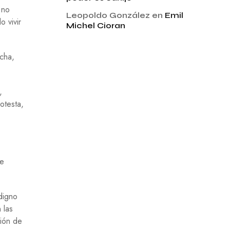
 no
Leopoldo González
en
Emil
 vivir
Michel Cioran
ucha,
,
otesta,
de
digno
 las
ción de