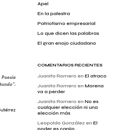
Apel
En la palestra
Patriotismo empresarial
Lo que dicen las palabras
El gran enojo ciudadano
COMENTARIOS RECIENTES
Juanita Romero
en
El atraco
e Poesía
Mundo”.
Juanita Romero
en
Morena
va a perder
Juanita Romero
en
No es
cualquier elección ni una
utiérrez
elección más
Leopoldo González
en
El
poder es canijo