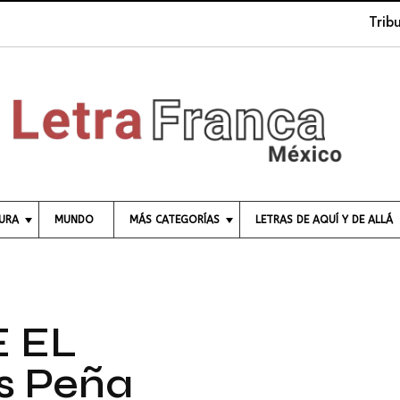
Tribuna s
TURA
MUNDO
MÁS CATEGORÍAS
LETRAS DE AQUÍ Y DE ALLÁ
C
I
E
N
C
E EL
I
A
 Peña
E