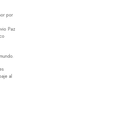
mor por
avio Paz
ico
 mundo.
es
baje al