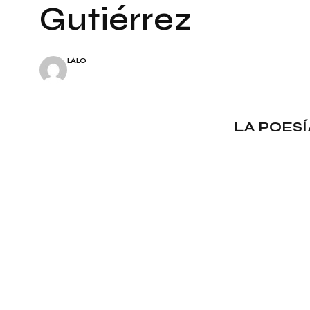
A
E
Gutiérrez
L
S
E
Í
S
A
LALO
C
I
N
E
LA POES
P
I
N
T
U
R
A
T
E
A
T
R
O