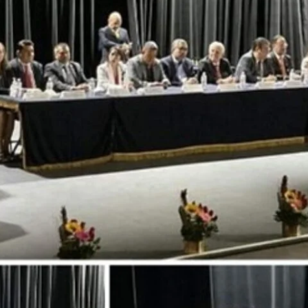
C
O
N
O
M
Í
A
E
D
U
C
A
C
I
Ó
N
F
I
L
O
S
O
F