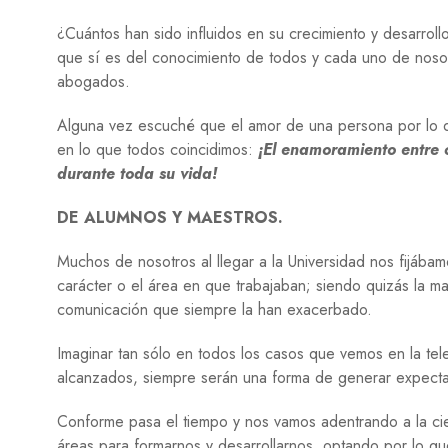
¿Cuántos han sido influidos en su crecimiento y desarrol
que sí es del conocimiento de todos y cada uno de nosot
abogados.
Alguna vez escuché que el amor de una persona por lo q
en lo que todos coincidimos:
¡El enamoramiento entre 
durante toda su vida!
DE ALUMNOS Y MAESTROS.
Muchos de nosotros al llegar a la Universidad nos fijábam
carácter o el área en que trabajaban; siendo quizás la m
comunicación que siempre la han exacerbado.
Imaginar tan sólo en todos los casos que vemos en la telev
alcanzados, siempre serán una forma de generar expectati
Conforme pasa el tiempo y nos vamos adentrando a la cien
áreas para formarnos y desarrollarnos, optando por lo qu