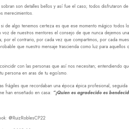
bran son detalles bellos y así fue el caso; todos disfrutaron de
os merecimientos.
ro si de algo tenemos certeza es que ese momento mágico todos l
en voz de nuestros mentores el consejo de que nunca dejemos un
; por el contrario, por cada vez que compartimos, por cada mues
robable que nuestro mensaje trascienda como luz para aquellos q
a coincidir con las personas que así nos necesitan; entendiendo q
 tu persona en aras de tu egoísmo.
adas frágiles que recordaban una época épica profesional, seguida
 me han enseñado en casa:
“¡Quien es agradecido es bendecid
ook: @RuizRoblesCP22