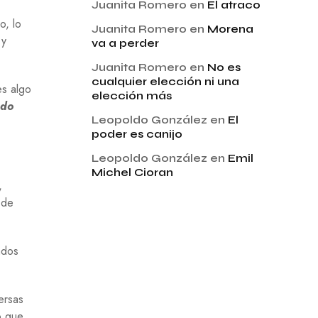
Juanita Romero
en
El atraco
o, lo
Juanita Romero
en
Morena
 y
va a perder
Juanita Romero
en
No es
cualquier elección ni una
es algo
elección más
ado
Leopoldo González
en
El
poder es canijo
Leopoldo González
en
Emil
Michel Cioran
,
 de
ados
ersas
o que