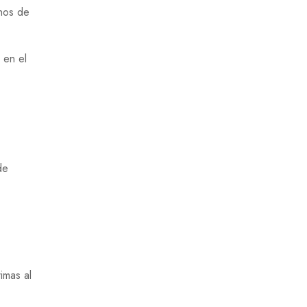
chos de
 en el
de
imas al