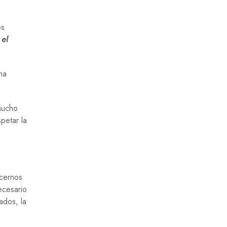
os
 el
na
mucho
petar la
acernos
ecesario
ados, la