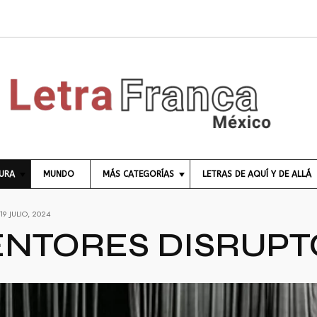
TURA
MUNDO
MÁS CATEGORÍAS
LETRAS DE AQUÍ Y DE ALLÁ
C
19 JULIO, 2024
I
E
ENTORES DISRUPT
N
C
I
A
E