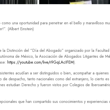
Í
A
H
I
 como una oportunidad para penetrar en el bello y maravilloso m
S
r!”.
(Albert Einstein)
T
O
R
I
A
de la Distinción del “Día del Abogado” organizado por la Facultad
Autónoma de México, la Asociación de Abogados Litigantes de Mé
M
ase:
https://youtube.com/live/r9GqLAcIFEM
).
E
D
I
sistentes acudían a ser distinguidos o bien, acompañar a quienes 
O
 o de despacho, tanto nacionales como del extranjero, lo cierto e
A
enes estudian Derecho y fueron vistos por Colegios de Iberoaméric
M
B
I
E
epcionales que han compartido sus conocimientos y experiencias 
N
T