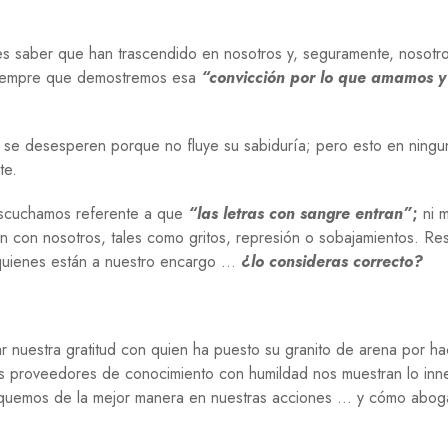
R
I
D
 es saber que han trascendido en nosotros y, seguramente, nosotr
A
 siempre que demostremos esa
“convicción por lo que amamos y
D
S
O
se desesperen porque no fluye su sabiduría; pero esto en ningu
C
te.
I
E
D
 escuchamos referente a que
“las letras con sangre entran”
;
ni 
A
n con nosotros, tales como gritos, represión o sobajamientos. Res
D
e quienes están a nuestro encargo …
¿lo consideras correcto?
T
E
C
N
ar nuestra gratitud con quien ha puesto su granito de arena por h
O
os proveedores de conocimiento con humildad nos muestran lo inn
L
O
pliquemos de la mejor manera en nuestras acciones … y cómo abog
G
Í
A