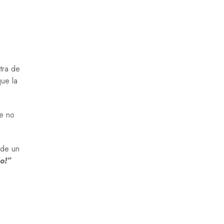
o
a
tra de
ue la
ue no
 de un
o!”