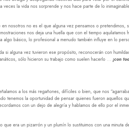
O
a veces la vida nos sorprende y nos hace parte de lo inimaginable
G
Í
A
ye en nosotros no es el que alguna vez pensamos o pretendimos, s
R
emostraciones nos deja una huella que con el tiempo aquilatamos 
E
a algo básico, lo profesional a menudo también influye en lo pers
L
I
da si alguna vez tuvieron ese propósito, reconocerán con humild
G
I
anáticos, sólo hicieron su trabajo como suelen hacerlo …
¡con to
Ó
N
S
A
L
ñalamos a los más regañones, difíciles o bien, que nos “agarrab
U
ando tenemos la oportunidad de pensar quienes fueron aquellos q
D
 recordamos con un dejo de alegría y hablamos de ello por el inm
S
E
G
 lo que era un pizarrón y un plumín lo sustituimos con una minuta d
U