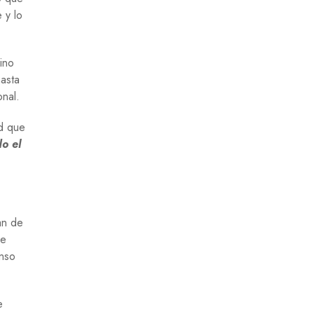
 y lo
ino
hasta
onal.
ad que
do el
an de
ue
enso
e