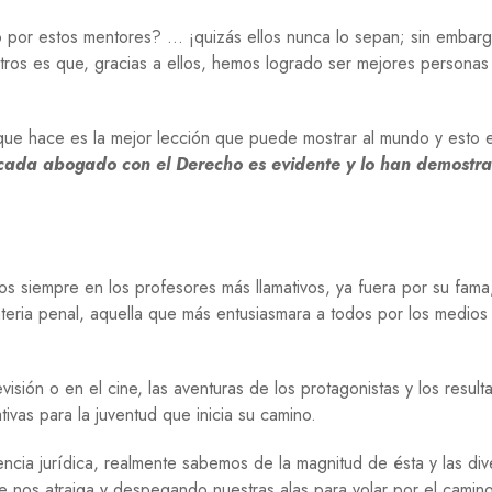
E
lo por estos mentores? … ¡quizás ellos nunca lo sepan; sin embarg
G
ros es que, gracias a ellos, hemos logrado ser mejores personas
U
E
R
R
ue hace es la mejor lección que puede mostrar al mundo y esto 
A
cada abogado con el Derecho es evidente y lo han demostr
M
I
G
R
A
os siempre en los profesores más llamativos, ya fuera por su fama
C
I
ateria penal, aquella que más entusiasmara a todos por los medios
Ó
N
isión o en el cine, las aventuras de los protagonistas y los result
P
S
vas para la juventud que inicia su camino.
I
C
cia jurídica, realmente sabemos de la magnitud de ésta y las div
O
e nos atraiga y despegando nuestras alas para volar por el camin
L