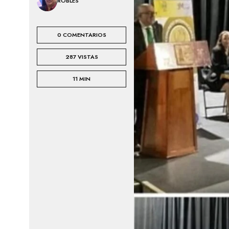
ROBLES
A
E
L
S
E
Í
S
A
0 COMENTARIOS
C
287 VISTAS
I
N
E
11 MIN
P
I
N
T
U
R
A
T
E
A
T
R
O