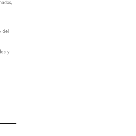
mados,
e del
les y