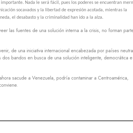
E
importante. Nada le será fácil, pues los poderes se encuentran mer
icación socavados y la libertad de expresión acotada, mientras la
G
neda, el desabasto y la criminalidad han ido a la alza.
U
E
R
eer las fuentes de una solución interna a la crisis, no forman part
R
A
 venir, de una iniciativa internacional encabezada por países neutra
M
I
s dos bandos en busca de una solución inteligente, democrática e
G
R
A
que ahora sacude a Venezuela, podría contaminar a Centroamérica,
C
I
conviene.
Ó
N
P
S
I
C
O
L