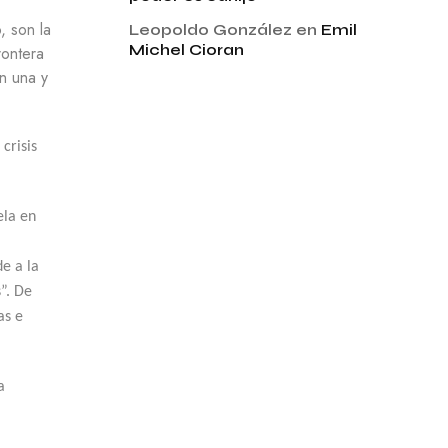
, son la
Leopoldo González
en
Emil
Michel Cioran
rontera
n una y
crisis
ela en
de a la
”. De
as e
a