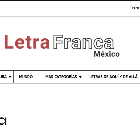
Tribuna 
TURA
MUNDO
MÁS CATEGORÍAS
LETRAS DE AQUÍ Y DE ALLÁ
C
I
E
N
C
a
I
A
E