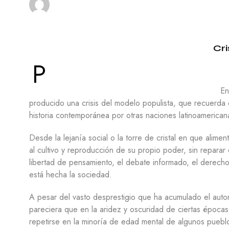
A
E
L
S
E
Í
S
A
Cri
C
I
P
N
E
En
P
producido una crisis del modelo populista, que recuerda o
I
historia contemporánea por otras naciones latinoamerican
N
T
U
Desde la lejanía social o la torre de cristal en que alim
R
al cultivo y reproducción de su propio poder, sin reparar 
A
libertad de pensamiento, el debate informado, el derecho a
T
está hecha la sociedad.
E
A
A pesar del vasto desprestigio que ha acumulado el autor
T
pareciera que en la aridez y oscuridad de ciertas épocas,
R
O
repetirse en la minoría de edad mental de algunos puebl