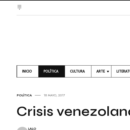
INICIO
POLÍTICA
CULTURA
ARTE
LITERA
A
L
R
I
T
B
POLÍTICA
18 MAYO, 2017
E
R
S
O
Crisis venezolan
V
S
I
S
P
U
O
LALO