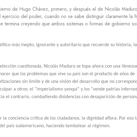
Í
ierno de Hugo Chávez, primero, y después el de Nicolás Maduro
A
ejercicio del poder, cuando no se sabe distinguir claramente la f
H
 se termina creyendo que ambos sistemas o formas de gobierno so
I
S
T
O
ico más inepto, ignorante y autoritario que recuerde su historia, la 
R
I
A
 elección cuestionada, Nicolás Maduro se topa ahora con una Venezu
M
onocer que los problemas que vive su país son el producto de años de
E
tatizaciones sin límite y de una visión del desarrollo que no correspon
D
I
ulpar a otros: el “imperialismo yanqui” y los “vende patrias internos
O
hacia el contrario, combatiendo disidencias con desaparición de person
A
M
B
I
la conciencia crítica de los ciudadanos, la dignidad aflora. Por eso l
E
del país sudamericano, haciendo tambalear al régimen.
N
T