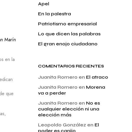
Apel
En la palestra
Patriotismo empresarial
Lo que dicen las palabras
an Marín
El gran enojo ciudadano
os en la
COMENTARIOS RECIENTES
Juanita Romero
en
El atraco
dedican
Juanita Romero
en
Morena
va a perder
 de que
Juanita Romero
en
No es
cualquier elección ni una
as,
elección más
Leopoldo González
en
El
poder es canijo