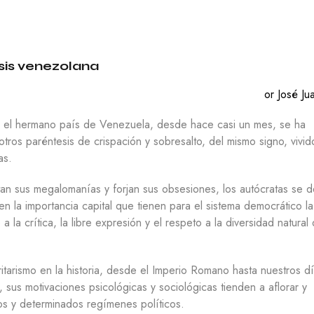
C
O
N
O
M
sis venezolana
Í
A
or José Ju
E
D
 el hermano país de Venezuela, desde hace casi un mes, se ha
U
tros paréntesis de crispación y sobresalto, del mismo signo, vivid
C
as.
A
C
I
entan sus megalomanías y forjan sus obsesiones, los autócratas se 
Ó
en la importancia capital que tienen para el sistema democrático la
N
 la crítica, la libre expresión y el respeto a la diversidad natural
F
I
L
itarismo en la historia, desde el Imperio Romano hasta nuestros dí
O
 sus motivaciones psicológicas y sociológicas tienden a aflorar y
S
O
os y determinados regímenes políticos.
F