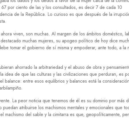
ba los dados y los dedos a favor de la mujer calca de la contin
R
67 por ciento de las y los consultados, es decir 7 de cada 10
I
D
idencia de la República. Lo curioso es que después de la irrupci
A
sta.
D
 ahora viven, son muchas. Al margen de los ámbitos doméstico, la
S
O
han destacado muchas mujeres, su apogeo político de hoy dice muc
C
 debe tomar el gobierno de sí misma y empoderar, ante todo, a la 
I
E
D
A
ubieran ahorrado la arbitrariedad y el abuso de obra y pensamient
D
 idea de que las culturas y las civilizaciones que perduran, es 
el balance: entre esos equilibrios y balances está la consideración
T
E
arbilampiño.
C
N
luyente. La peor noticia que tenemos de él es su dominio por más
O
llo puedan atribuirse los machismos mentales y emocionales que to
L
O
del machismo del sable y la cimitarra es que, geopolíticamente, pe
G
Í
A