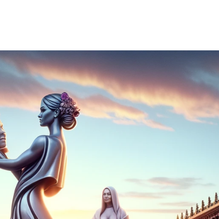
C
O
N
O
M
Í
A
E
D
U
C
A
C
I
Ó
N
F
I
L
O
S
O
F