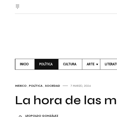
INICIO
POLÍTICA
CULTURA
ARTE
LITERA
A
L
R
I
T
B
MEXICO
,
POLÍTICA
,
SOCIEDAD
7 MARZO, 2024
E
R
S
O
La hora de las m
V
S
I
S
P
U
O
LEOPOLDO GONZÁLEZ