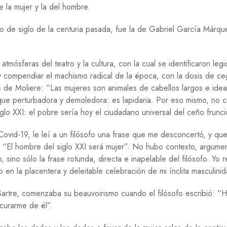
de la mujer y la del hombre.
O
G
Í
o de siglo de la centuria pasada, fue la de Gabriel García Márqu
A
R
atmósferas del teatro y la cultura, con la cual se identificaron leg
E
L
y compendiar el machismo radical de la época, con la dosis de c
I
es de Moliere: “Las mujeres son animales de cabellos largos e ide
G
que perturbadora y demoledora: es lapidaria. Por eso mismo, no 
I
Ó
lo XXI: el pobre sería hoy el ciudadano universal del ceño frunci
N
vid-19, le leí a un filósofo una frase que me desconcertó, y que
S
: “El hombre del siglo XXI será mujer”. No hubo contexto, argume
A
L
, sino sólo la frase rotunda, directa e inapelable del filósofo. Yo 
U
o en la placentera y deleitable celebración de mi ínclita masculini
D
Sartre, comenzaba su beauvoirismo cuando el filósofo escribió: 
S
E
e curarme de él”.
G
U