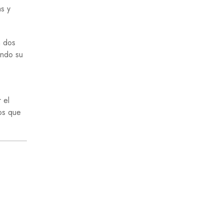
as y
n dos
ando su
 el
os que