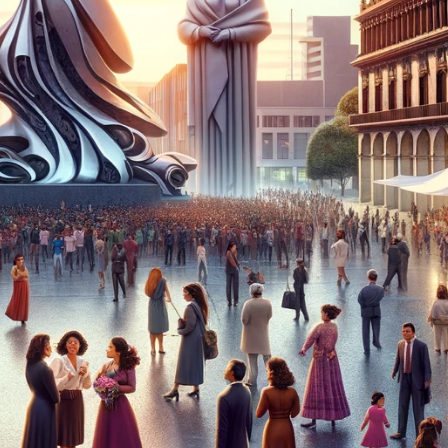
Í
A
H
I
S
T
O
R
I
A
M
E
D
I
O
A
M
B
I
E
N
T