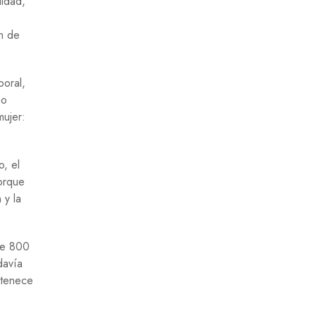
uidad,
ón de
boral,
ho
mujer:
o, el
porque
 y la
 de 800
davía
rtenece