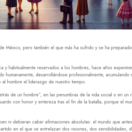
E
G
U
E
R
R
A
de México, pero también el que más ha sufrido y se ha preparado
M
I
G
R
órica y habitualmente reservados a los hombres, hace años experim
A
do humanamente, desarrollándose profesionalmente, acumulando 
C
 al hombre el liderazgo de nuestro tiempo.
I
Ó
N
etrás de un hombre”, en las penumbras de la vida social o en un 
uardo con honor y entereza tras el fin de la batalla, porque el m
P
S
I
C
caben ni debieran caber afirmaciones absolutas: el mundo que ante
O
tido en el que se entrelazan dos visiones, dos sensibilidades, 
L