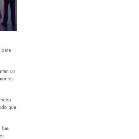
 para
entan un
méritos
rincón
undo que
s fue
dos