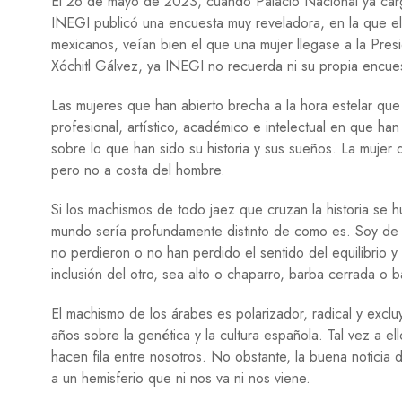
El 26 de mayo de 2023, cuando Palacio Nacional ya carga
INEGI publicó una encuesta muy reveladora, en la que el 
mexicanos, veían bien el que una mujer llegase a la Pres
Xóchitl Gálvez, ya INEGI no recuerda ni su propia encue
Las mujeres que han abierto brecha a la hora estelar que
profesional, artístico, académico e intelectual en que 
sobre lo que han sido su historia y sus sueños. La mujer
pero no a costa del hombre.
Si los machismos de todo jaez que cruzan la historia se h
mundo sería profundamente distinto de como es. Soy de la
no perdieron o no han perdido el sentido del equilibrio y 
inclusión del otro, sea alto o chaparro, barba cerrada o b
El machismo de los árabes es polarizador, radical y exc
años sobre la genética y la cultura española. Tal vez a e
hacen fila entre nosotros. No obstante, la buena noticia 
a un hemisferio que ni nos va ni nos viene.