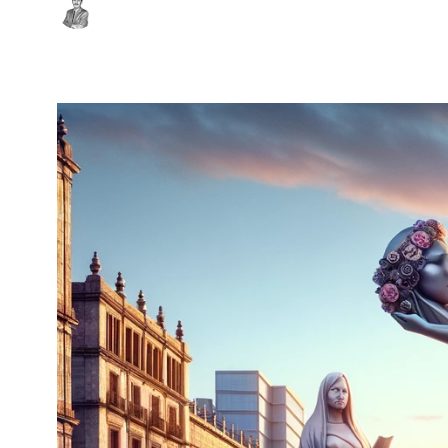
A
E
L
S
E
Í
S
A
C
I
N
E
P
I
N
T
U
R
A
T
E
A
T
R
O