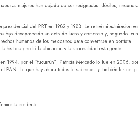
nuestras mujeres han dejado de ser resignadas, dóciles, rinconer
a presidencial del PRT en 1982 y 1988. Le retiré mi admiración e
 hijo desaparecido un acto de lucro y comercio y, segundo, cu
derechos humanos de los mexicanos para convertirse en porrista
 historia perdió la ubicación y la racionalidad esta gente.
l en 1994, por el “fucurrún”; Patricia Mercado lo fue en 2006, por
 el PAN. Lo que hay ahora todos lo sabemos, y también los riesg
eminista irredento.