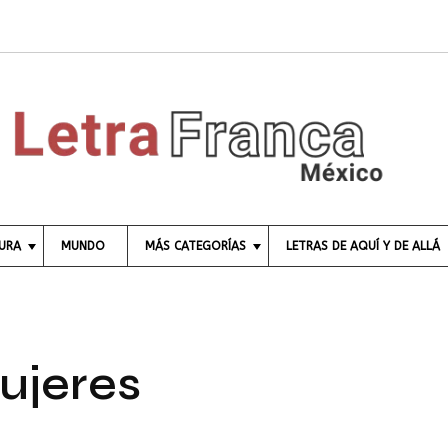
TURA
MUNDO
MÁS CATEGORÍAS
LETRAS DE AQUÍ Y DE ALLÁ
C
I
E
N
C
ujeres
I
A
E