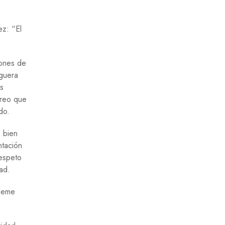
ez: “El
iones de
eguera
as
creo que
do.
 bien
ntación
respeto
dad.
“Heme