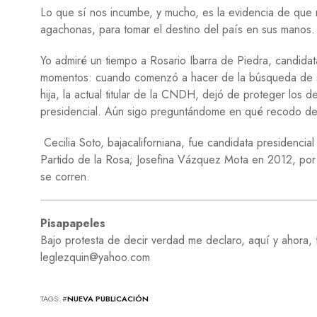
Lo que sí nos incumbe, y mucho, es la evidencia de que 
agachonas, para tomar el destino del país en sus manos.
Yo admiré un tiempo a Rosario Ibarra de Piedra, candidat
momentos: cuando comenzó a hacer de la búsqueda de su
hija, la actual titular de la CNDH, dejó de proteger los 
presidencial. Aún sigo preguntándome en qué recodo de la
Cecilia Soto, bajacaliforniana, fue candidata presidencia
Partido de la Rosa; Josefina Vázquez Mota en 2012, por
se corren.
Pisapapeles
Bajo protesta de decir verdad me declaro, aquí y ahora, f
leglezquin@yahoo.com
TAGS: #
NUEVA PUBLICACIÓN