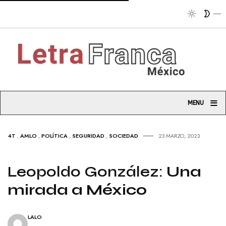
Tribuna
≡
MENU
4T
,
AMLO
,
POLÍTICA
,
SEGURIDAD
,
SOCIEDAD
23 MARZO, 2023
Leopoldo González:
Una
mirada a México
LALO