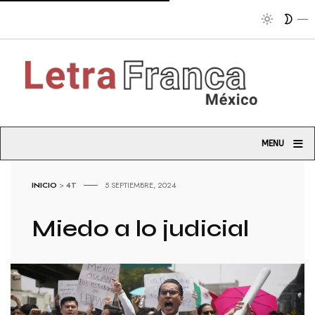
Tr
≡
MENU
INICIO
>
4T
5 SEPTIEMBRE, 2024
Miedo a lo judicial