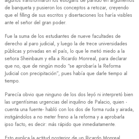
algunos transformaron los eslógans de partido en argumentos
de banqueta y pusieron los conceptos a retozar, creyendo
que el filling de sus escritos y disertaciones los haría visibles
ante el señor del gran poder.
Fue la suma de los estudiantes de nueve facultades de
derecho al paro judicial, y luego la de trece universidades
públicas y privadas en el país, lo que le metió miedo a la
señora Sheinbaum y ella a Ricardo Monreal, para declarar
que no, que de ningún modo “se aprobaría la Reforma
Judicial con precipitación”, pues había que darle tiempo al
tiempo.
Parecía obvio que ninguno de los dos leyó ni interpretó bien
las urgentísimas urgencias del inquilino de Palacio, quien -
cuenta una fuente- habló con los dos de forma ruda y airada,
instigándolos a no meter freno a la reforma y a aprobarla
ipso facto, es decir: más rápido que inmediatamente.
Esto explica la actitud posterior de un Ricardo Monreal