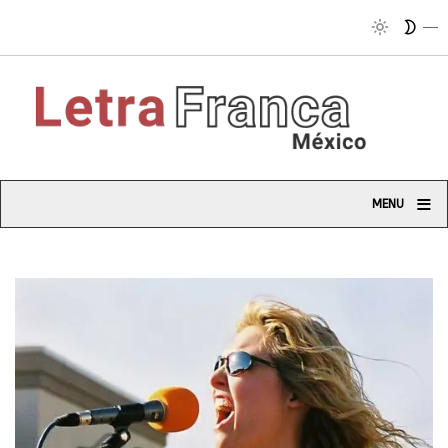
≡
MENU