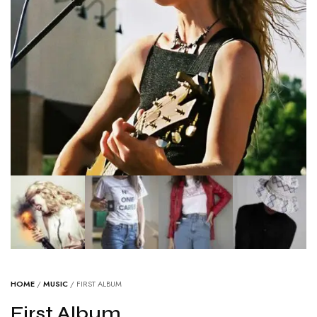
HOME
/
MUSIC
/ FIRST ALBUM
First Album