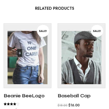
RELATED PRODUCTS
SALE!
SALE!
Beanie BeeLogo
Baseball Cap
$
16.00
$
18.00
Rated