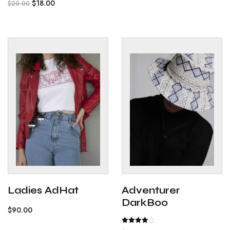
$
18.00
$
20.00
4.00
out of 5
Ladies AdHat
Adventurer
DarkBoo
$
90.00
Rated