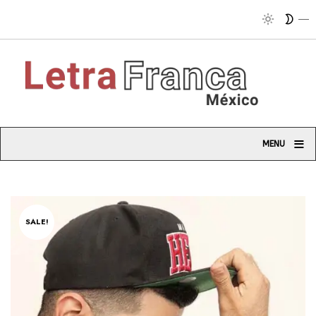
≡
MENU
SALE!