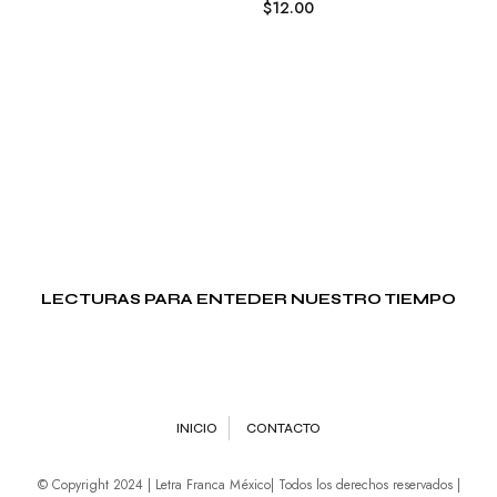
$
12.00
4.00
out of 5
LECTURAS PARA ENTEDER NUESTRO TIEMPO
INICIO
CONTACTO
© Copyright 2024 | Letra Franca México| Todos los derechos reservados |