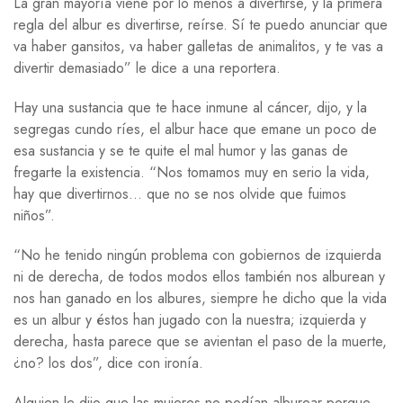
La gran mayoría viene por lo menos a divertirse, y la primera
regla del albur es divertirse, reírse. Sí te puedo anunciar que
va haber gansitos, va haber galletas de animalitos, y te vas a
divertir demasiado” le dice a una reportera.
Hay una sustancia que te hace inmune al cáncer, dijo, y la
segregas cundo ríes, el albur hace que emane un poco de
esa sustancia y se te quite el mal humor y las ganas de
fregarte la existencia. “Nos tomamos muy en serio la vida,
hay que divertirnos… que no se nos olvide que fuimos
niños”.
“No he tenido ningún problema con gobiernos de izquierda
ni de derecha, de todos modos ellos también nos alburean y
nos han ganado en los albures, siempre he dicho que la vida
es un albur y éstos han jugado con la nuestra; izquierda y
derecha, hasta parece que se avientan el paso de la muerte,
¿no? los dos”, dice con ironía.
Alguien le dijo que las mujeres no podían alburear porque