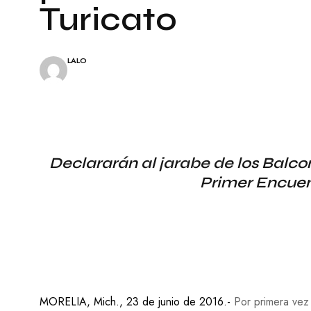
A
E
Turicato
L
S
E
Í
S
A
LALO
C
I
N
E
P
I
N
Declararán al jarabe de los Balco
T
Primer Encuen
U
R
A
T
E
A
T
R
O
MORELIA, Mich., 23 de junio de 2016.-
Por primera vez 