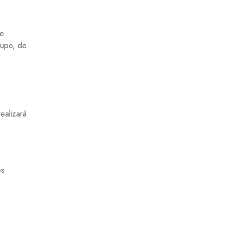
de
rupo, de
ealizará
os