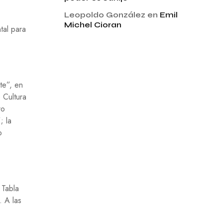
Leopoldo González
en
Emil
Michel Cioran
tal para
te”, en
 Cultura
ro
; la
o
 Tabla
. A las