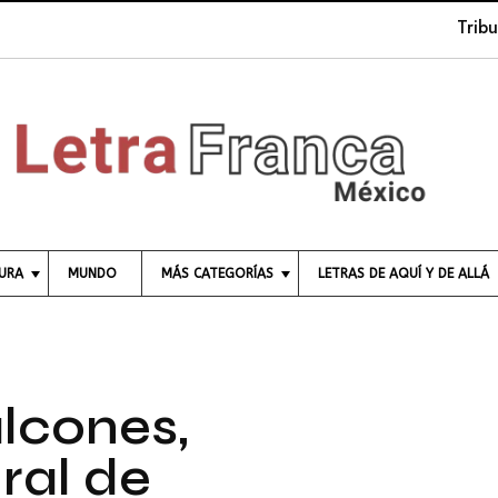
Tribuna so
TURA
MUNDO
MÁS CATEGORÍAS
LETRAS DE AQUÍ Y DE ALLÁ
C
I
E
N
C
lcones,
I
A
ral de
E