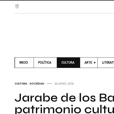
INICIO
POLÍTICA
CULTURA
ARTE
LITERA
A
L
R
I
T
B
CULTURA
,
SOCIEDAD
26 JUNIO, 2016
E
R
S
O
Jarabe de los Ba
V
S
I
patrimonio cultu
S
P
U
O