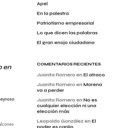
Apel
En la palestra
Patriotismo empresarial
Lo que dicen las palabras
El gran enojo ciudadano
COMENTARIOS RECIENTES
o en
Juanita Romero
en
El atraco
Juanita Romero
en
Morena
va a perder
Reynoso
.
Juanita Romero
en
No es
cualquier elección ni una
elección más
Leopoldo González
en
El
alcones
poder es canijo