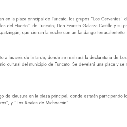
E
G
U
tan en la plaza principal de Turicato, los grupos “Los Cervantes” 
E
llos del Huerto”, de Turicato; Don Evaristo Galarza Castillo y su g
R
atzingán, que cierran la noche con un fandango terracalenteño.
R
A
M
I
o a las seis de la tarde, donde se realizará la declaratoria de Los
G
io cultural del municipio de Turicato. Se develará una placa y se r
R
A
C
I
Ó
N
go de clausura en la plaza principal, donde estarán participando l
P
os”, y “Los Reales de Michoacán”.
S
I
C
O
L