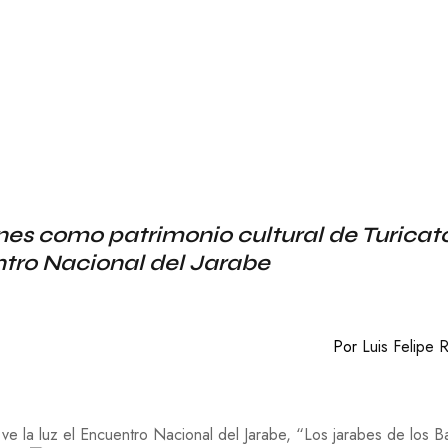
C
O
N
O
M
Í
A
E
D
U
C
A
nes como patrimonio cultural de Turicat
C
tro Nacional del Jarabe
I
Ó
N
F
Por
Luis Felipe 
I
L
O
S
O
ve la luz el Encuentro Nacional del Jarabe, “Los
jarabes de los B
F