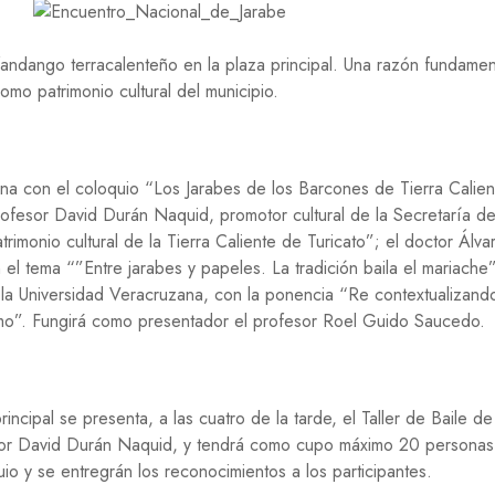
Í
A
fandango terracalenteño en la plaza principal. Una razón fundamen
H
omo patrimonio cultural del municipio.
I
S
T
O
R
ñana con el coloquio “Los Jarabes de los Barcones de Tierra Calien
I
profesor David Durán Naquid, promotor cultural de la Secretaría de
A
imonio cultural de la Tierra Caliente de Turicato”; el doctor Álva
M
 tema “”Entre jarabes y papeles. La tradición baila el mariache”
E
 la Universidad Veracruzana, con la ponencia “Re contextualizand
D
amo”. Fungirá como presentador el profesor Roel Guido Saucedo.
I
O
A
M
B
rincipal se presenta, a las cuatro de la tarde, el Taller de Baile de
I
E
fesor David Durán Naquid, y tendrá como cupo máximo 20 personas
N
uio y se entregrán los reconocimientos a los participantes.
T