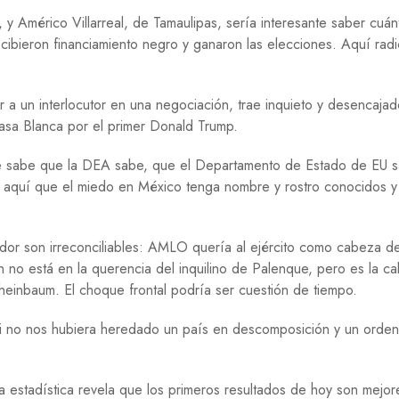
O
Américo Villarreal, de Tamaulipas, sería interesante saber cuán
G
bieron financiamiento negro y ganaron las elecciones. Aquí radi
Í
A
R
a un interlocutor en una negociación, trae inquieto y desencajad
E
sa Blanca por el primer Donald Trump.
L
I
G
ue sabe que la DEA sabe, que el Departamento de Estado de EU 
I
e aquí que el miedo en México tenga nombre y rostro conocidos y
Ó
N
S
dor son irreconciliables: AMLO quería al ejército como cabeza de
A
h no está en la querencia del inquilino de Palenque, pero es la c
L
heinbaum. El choque frontal podría ser cuestión de tiempo.
U
D
i no nos hubiera heredado un país en descomposición y un orden
S
E
G
a estadística revela que los primeros resultados de hoy son mejo
U