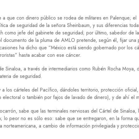
E
G
a que con dinero público se rodea de militares en Palenque; el
U
E
ítica de seguridad de la señora Sheinbaum, y sus diferencias tod
R
h como jefe del gabinete de seguridad; por último, sabedor de la
R
 el documento de la pluma de AMLO pretende, según él, fijar una 
A
casiones ha dicho que “México está siendo gobernado por los cá
M
rroristas” hasta acabar con ese cáncer.
I
G
l de Sinaloa, a través de intermediarios como Rubén Rocha Moya, 
R
ateria de seguridad.
A
C
I
os cárteles del Pacífico, dándoles territorio, protección oficial
Ó
electoral o también por fajos de lavado de dinero), y de ahí el 
N
P
ocarrón, sabe que las terminales nerviosas del Cártel de Sinaloa, 
S
n; lo peor no es sólo eso: sabe que se entregaron, en la forma q
I
ia norteamericana, a cambio de información privilegiada y protecc
C
O
L