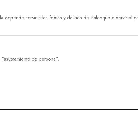
R
I
D
 depende servir a las fobias y delirios de Palenque o servir al pa
A
D
S
O
C
I
l “asustamiento de persona”.
E
D
A
D
T
E
C
N
O
L
O
G
Í
A