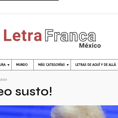
TURA
MUNDO
MÁS CATEGORÍAS
LETRAS DE AQUÍ Y DE ALLÁ
C
 2025
I
E
eo susto!
N
C
I
A
E