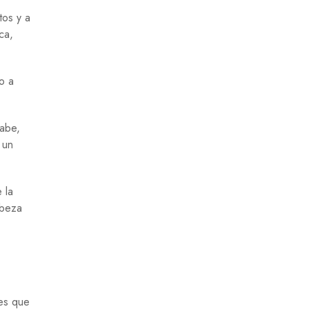
tos y a
ca,
o a
sabe,
 un
 la
abeza
res que