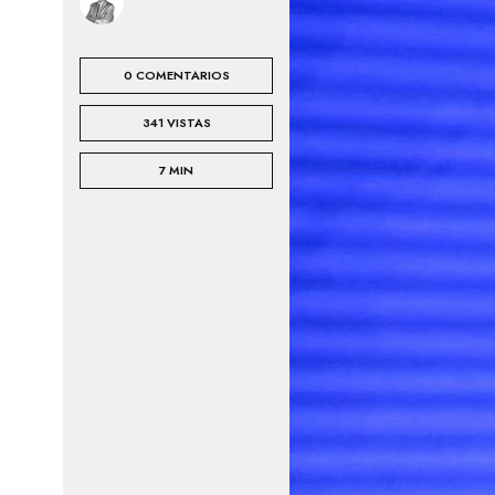
A
E
L
S
E
Í
S
A
0 COMENTARIOS
C
341 VISTAS
I
N
E
7 MIN
P
I
N
T
U
R
A
T
E
A
T
R
O