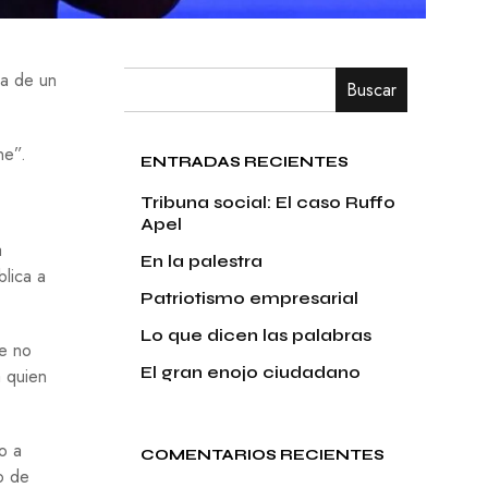
ia de un
Buscar
ne”.
ENTRADAS RECIENTES
Tribuna social: El caso Ruffo
Apel
a
En la palestra
blica a
Patriotismo empresarial
Lo que dicen las palabras
re no
El gran enojo ciudadano
a quien
o a
COMENTARIOS RECIENTES
o de