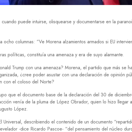
Í
A
H
es cuando puede intuirse, olisquearse y documentarse en la parano
I
S
T
 a ocho columnas: “Ve Morena alzamientos armados si EU intervie
O
R
I
ras políticas, constituía una amenaza y era de suyo alarmante.
A
 Donald Trump con una amenaza? Morena, el partido que más se h
M
rganizada, ¿cree poder asustar con una declaración de opinión pú
E
D
ón con el coloso del Norte?
I
O
e supo que el documento base de la declaración del 30 de diciemb
A
cción venía de la pluma de López Obrador, quien lo hizo llegar 
M
B
ugusto López.
I
E
 El Universal, describiendo el contenido de un documento “repartid
N
T
revelador -dice Ricardo Pascoe- “del pensamiento del núcleo dur