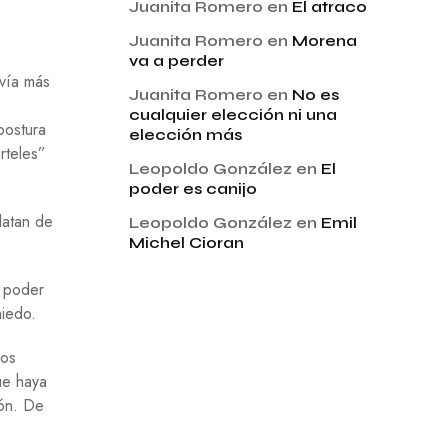
Juanita Romero
en
El atraco
Juanita Romero
en
Morena
va a perder
avía más
Juanita Romero
en
No es
cualquier elección ni una
postura
elección más
rteles”
Leopoldo González
en
El
poder es canijo
datan de
Leopoldo González
en
Emil
Michel Cioran
, poder
miedo.
los
ue haya
ión. De