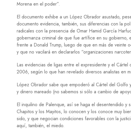
Morena en el poder”.
El documento exhibe a un López Obrador asustado, pese 
documento evidencia, también, sus diferencias con la pol
radicales con la presencia de Omar Hamid García Harfuc
gobernanza criminal de que fue artífice en su gobierno,
frente a Donald Trump, luego de que en más de veinte o
y que no vacilará en declararlos “organizaciones narcote
Las evidencias de ligas entre el expresidente y el Cárte
2006, según lo que han revelado diversos analistas en m
López Obrador sabe que empoderó al Cártel del Golfo y a l
y dinero mareado (no sabemos si sólo a cambio de apoyo 
El inquilino de Palenque, así se haga el desentendido y s
Chapitos y los Mayitos, lo conocen y los conoce muy bie
sido, y que negocian condiciones favorables con la justic
aquí, también, el miedo.