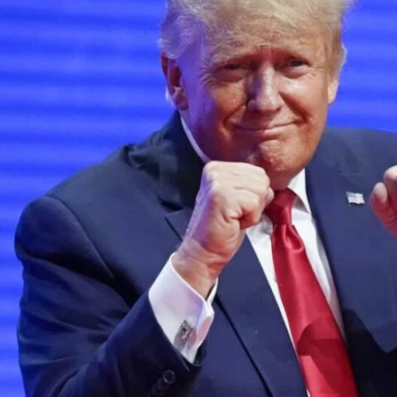
C
O
N
O
M
Í
A
E
D
U
C
A
C
I
Ó
N
F
I
L
O
S
O
F