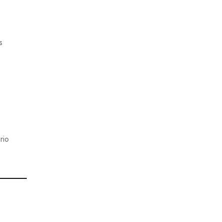
s
rio