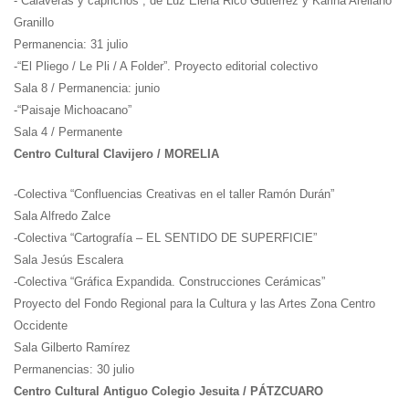
-“Calaveras y caprichos”, de
Luz Elena Rico Gutiérrez y Karina Arellano
Granillo
Permanencia: 31 julio
-“El Pliego / Le Pli / A Folder”. Proyecto editorial colectivo
Sala 8 / Permanencia: junio
-“Paisaje Michoacano”
Sala 4 / Permanente
Centro Cultural Clavijero / MORELIA
-Colectiva “Confluencias Creativas en el taller Ramón Durán”
Sala Alfredo Zalce
-Colectiva “Cartografía – EL SENTIDO DE SUPERFICIE”
Sala Jesús Escalera
-Colectiva “Gráfica Expandida. Construcciones Cerámicas”
Proyecto del Fondo Regional para la Cultura y las Artes Zona Centro
Occidente
Sala Gilberto Ramírez
Permanencias: 30 julio
Centro Cultural Antiguo Colegio Jesuita / PÁTZCUARO