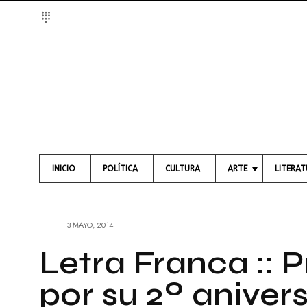
INICIO
POLÍTICA
CULTURA
ARTE
LITERA
A
L
R
I
T
B
3 MAYO, 2014
E
R
S
O
Letra Franca :: 
V
S
I
por su 2º aniver
S
P
U
O