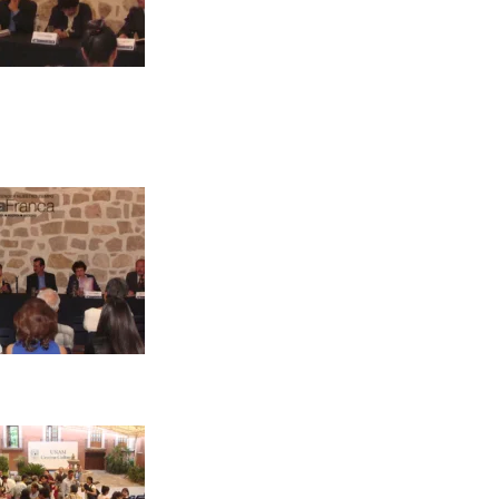
O
G
Í
A
R
E
L
I
G
I
Ó
N
S
A
L
U
D
S
E
G
U