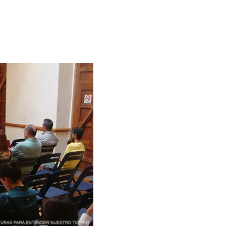
C
O
N
O
M
Í
A
E
D
U
C
A
C
I
Ó
N
F
I
L
O
S
O
F