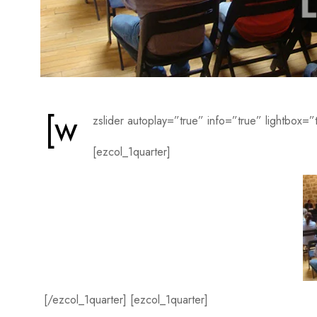
[w
zslider autoplay=”true” info=”true” lightbox=”
[ezcol_1quarter]
[/ezcol_1quarter] [ezcol_1quarter]