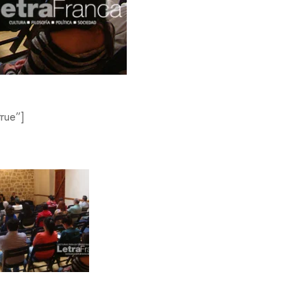
Í
A
H
I
S
T
O
R
true”]
I
A
M
E
D
I
O
A
M
B
I
E
N
T