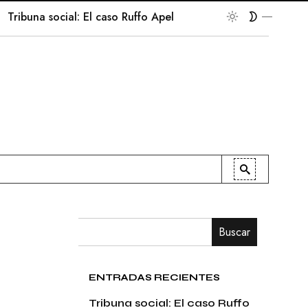
buna social: El caso Ruffo Apel
En la palestra
Patrio
Buscar
ENTRADAS RECIENTES
Tribuna social: El caso Ruffo