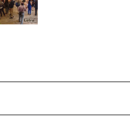
R
I
D
A
D
S
O
C
I
E
D
A
D
T
E
C
N
O
L
O
G
Í
A