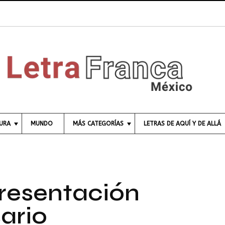
Tri
TURA
MUNDO
MÁS CATEGORÍAS
LETRAS DE AQUÍ Y DE ALLÁ
C
I
E
N
C
Presentación
I
A
sario
E