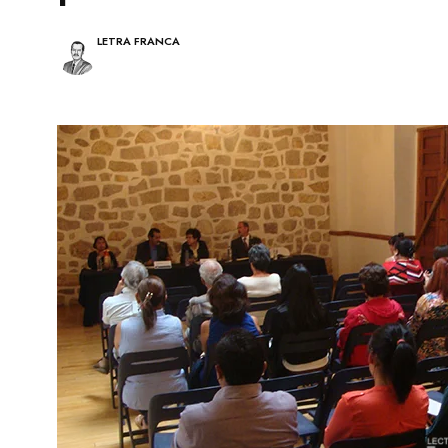
A
E
L
S
E
Í
LETRA FRANCA
S
A
C
I
N
E
P
I
N
T
U
R
A
T
E
A
T
R
O