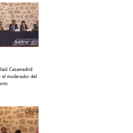
E
G
U
E
R
R
A
M
I
G
R
A
C
I
Ó
N
P
S
I
C
O
L