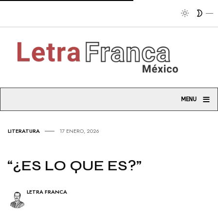
Trib
≡
MENU
LITERATURA
17 ENERO, 2026
“¿ES LO QUE ES?”
LETRA FRANCA