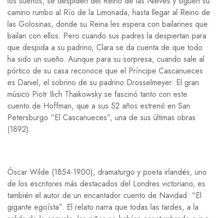
los sueños, se despiden del Reino de las Nieves y siguen su
camino rumbo al Río de la Limonada, hasta llegar al Reino de
las Golosinas, donde su Reina les espera con bailarines que
bailan con ellos. Pero cuando sus padres la despiertan para
que despida a su padrino, Clara se da cuenta de que todo
ha sido un sueño. Aunque para su sorpresa, cuando sale al
pórtico de su casa reconoce que el Príncipe Cascanueces
es Daniel, el sobrino de su padrino Drosselmeyer. El gran
músico Piotr Ilich Thaikowsky se fascinó tanto con este
cuento de Hoffman, que a sus 52 años estrenó en San
Petersburgo “El Cascanueces”, una de sus últimas obras
(1892).
Óscar Wilde (1854-1900), dramaturgo y poeta irlandés, uno
de los escritores más destacados del Londres victoriano, es
también el autor de un encantador cuento de Navidad: “El
gigante egoísta”. El relato narra que todas las tardes, a la