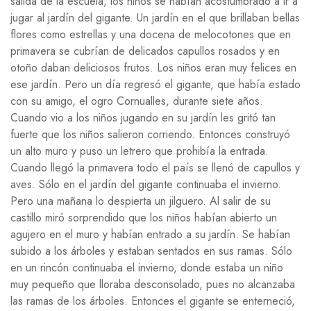
salida de la escuela, los niños se habían acostumbrado a ir a
jugar al jardín del gigante. Un jardín en el que brillaban bellas
flores como estrellas y una docena de melocotones que en
primavera se cubrían de delicados capullos rosados y en
otoño daban deliciosos frutos. Los niños eran muy felices en
ese jardín. Pero un día regresó el gigante, que había estado
con su amigo, el ogro Cornualles, durante siete años.
Cuando vio a los niños jugando en su jardín les gritó tan
fuerte que los niños salieron corriendo. Entonces construyó
un alto muro y puso un letrero que prohibía la entrada.
Cuando llegó la primavera todo el país se llenó de capullos y
aves. Sólo en el jardín del gigante continuaba el invierno.
Pero una mañana lo despierta un jilguero. Al salir de su
castillo miró sorprendido que los niños habían abierto un
agujero en el muro y habían entrado a su jardín. Se habían
subido a los árboles y estaban sentados en sus ramas. Sólo
en un rincón continuaba el invierno, donde estaba un niño
muy pequeño que lloraba desconsolado, pues no alcanzaba
las ramas de los árboles. Entonces el gigante se enterneció,