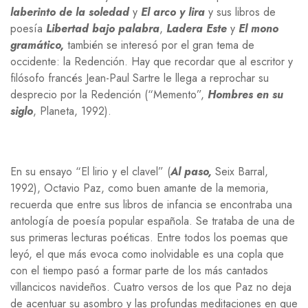
laberinto de la soledad
y
El arco y lira
y sus libros de
poesía
Libertad bajo palabra
,
Ladera Este
y
El mono
gramático,
también se interesó por el gran tema de
occidente: la Redención. Hay que recordar que al escritor y
filósofo francés Jean-Paul Sartre le llega a reprochar su
desprecio por la Redención (“Memento”,
Hombres en su
siglo
, Planeta, 1992).
En su ensayo “El lirio y el clavel” (
Al paso,
Seix Barral,
1992), Octavio Paz, como buen amante de la memoria,
recuerda que entre sus libros de infancia se encontraba una
antología de poesía popular española. Se trataba de una de
sus primeras lecturas poéticas. Entre todos los poemas que
leyó, el que más evoca como inolvidable es una copla que
con el tiempo pasó a formar parte de los más cantados
villancicos navideños. Cuatro versos de los que Paz no deja
de acentuar su asombro y las profundas meditaciones en que