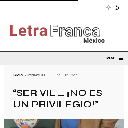
Trib
≡
MENU
INICIO
>
LITERATURA
13 JULIO, 2025
“SER VIL … ¡NO ES
UN PRIVILEGIO!”