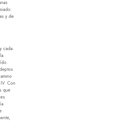
unas
siado:
as y de
 y cada
la
ído.
adeptos
camino
 IV. Con
os que
nes
ía
e
mente,