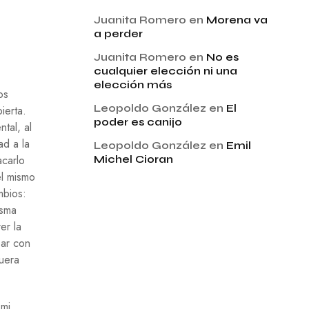
Juanita Romero
en
Morena va
a perder
Juanita Romero
en
No es
cualquier elección ni una
elección más
os
Leopoldo González
en
El
ierta.
poder es canijo
tal, al
ad a la
Leopoldo González
en
Emil
acarlo
Michel Cioran
el mismo
mbios:
isma
er la
par con
fuera
 mi