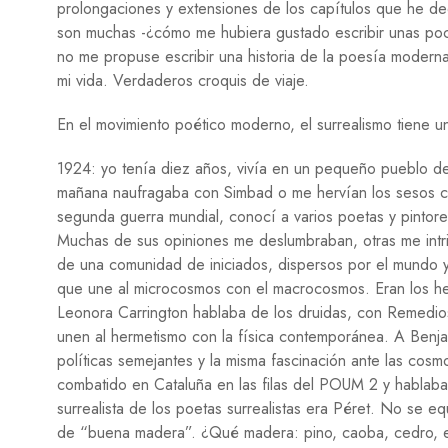
prolongaciones y extensiones de los capítulos que he ded
son muchas -¿cómo me hubiera gustado escribir unas poc
no me propuse escribir una historia de la poesía moderna
mi vida. Verdaderos croquis de viaje.
En el movimiento poético moderno, el surrealismo tiene un
1924: yo tenía diez años, vivía en un pequeño pueblo de
mañana naufragaba con Simbad o me hervían los sesos c
segunda guerra mundial, conocí a varios poetas y pintore
Muchas de sus opiniones me deslumbraban, otras me intri
de una comunidad de iniciados, dispersos por el mundo 
que une al microcosmos con el macrocosmos. Eran los her
Leonora Carrington hablaba de los druidas, con Remedio
unen al hermetismo con la física contemporánea. A Benja
políticas semejantes y la misma fascinación ante las cosm
combatido en Cataluña en las filas del POUM 2 y hablaba
surrealista de los poetas surrealistas era Péret. No se e
de “buena madera”. ¿Qué madera: pino, caoba, cedro, e