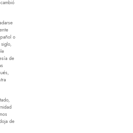
 cambió
ladarse
mente
spañol o
siglo,
le
oesía de
as
pués,
tra
tado,
rnidad
amos
adoja de