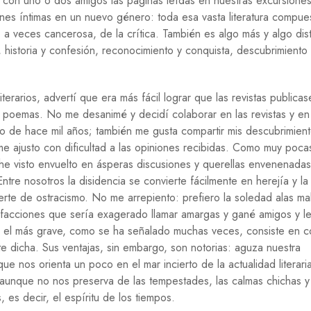
r con uno o dos amigos las páginas leídas en nuestras excursione
E
nes íntimas en un nuevo género: toda esa vasta literatura compue
G
, a veces cancerosa, de la crítica. También es algo más y algo dist
U
s, historia y confesión, reconocimiento y conquista, descubrimiento
E
R
R
A
erarios, advertí que era más fácil lograr que las revistas publicas
s poemas. No me desanimé y decidí colaborar en las revistas y en
M
o de hace mil años; también me gusta compartir mis descubrimient
I
G
me ajusto con dificultad a las opiniones recibidas. Como muy poc
R
 he visto envuelto en ásperas discusiones y querellas envenenadas
A
re nosotros la disidencia se convierte fácilmente en herejía y la 
C
I
rte de ostracismo. No me arrepiento: prefiero la soledad alas ma
Ó
sfacciones que sería exagerado llamar amargas y gané amigos y le
N
os; el más grave, como se ha señalado muchas veces, consiste en c
te dicha. Sus ventajas, sin embargo, son notorias: aguza nuestra
P
S
ue nos orienta un poco en el mar incierto de la actualidad literaria
I
 aunque no nos preserva de las tempestades, las calmas chichas y
C
 es decir, el espíritu de los tiempos.
O
L