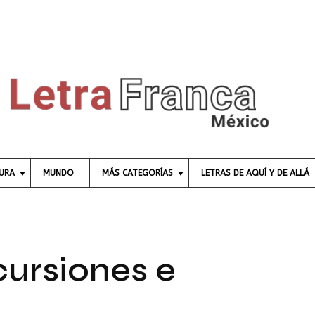
TURA
MUNDO
MÁS CATEGORÍAS
LETRAS DE AQUÍ Y DE ALLÁ
C
I
E
N
C
cursiones e
I
A
E