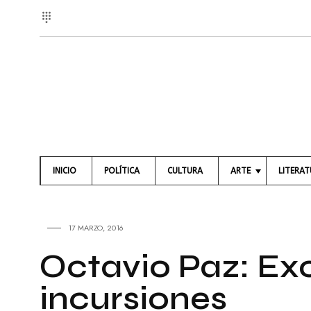
INICIO
POLÍTICA
CULTURA
ARTE
LITERA
A
L
R
I
T
B
17 MARZO, 2016
E
R
S
O
Octavio Paz: Ex
V
S
I
incursiones
S
P
U
O