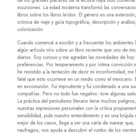
de los grandes placeres de la lectura haya sido comenta
incursiones. La edad moderna transformó las conversacio
libros sobre los libros leídos. El género es una extensión
crónica de viaje y guía topográfica, descripción y análisi
colonización.
Cuando comencé a escribir y a frecuentar los ambientes lit
algún artículo mío sobre un libro reciente que uno de mi
diarios. Soy curioso y me agradan las novedades de hoy 
preferencias. Por temperamento y por íntima convicción 
he resistido a la tentación de decir mi inconformidad, me
fatal que esto ocurriese en un medio como el mexicano. Ent
en excomunión. Fui imprudente y fui condenado a una sue
compañías. Pero no todo fue negativo: tuve algunas sati
La práctica del periodismo literario tiene muchos peligr
nuestras impresiones personales con la crítica propiamen
sensibilidad, pule nuestro entendimiento y es una brújula q
mejor de los casos, llega a ser una carta de marear que,
naufragios, nos ayuda a descubrir el rumbo de los vientos,