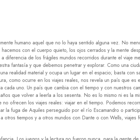
C
O
N
O
M
Í
A
eramente humano aquel que no lo haya sentido alguna vez. No men
E
 hacemos con el cuerpo quieto, los ojos cerrados y la mente desp
D
 a diferencia de los frágiles mundos recorridos durante el viaje men
U
uestra fantasía y que debemos penetrar y explorar. Como una ciud
C
A
e una realidad material y ocupa un lugar en el espacio; basta con s
C
ctura, como ocurre en los viajes reales, nos revela un país que es 
I
para cada uno. Un país que cambia con el tiempo y con nuestros ca
Ó
N
 años que volver a leerla a los sesenta. No es lo mismo ni es la m
 no ofrecen los viajes reales: viajar en el tiempo. Podemos recorr
F
iar la fuga de Aquiles perseguido por el río Escamandro o partici
I
L
es a otros tiempos y a otros mundos con Dante o con Wells, viajes 
O
S
O
fancia. Los juegos y la lectura no fueron nunca, para la gente de
F