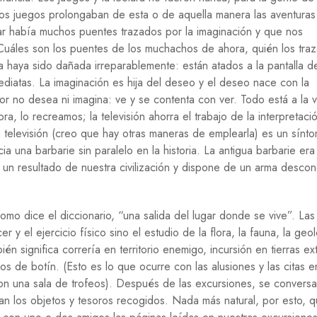
Í
s juegos prolongaban de esta o de aquella manera las aventuras 
A
jugar había muchos puentes trazados por la imaginación y que nos
Cuáles son los puentes de los muchachos de ahora, quién los tra
H
I
 haya sido dañada irreparablemente: están atados a la pantalla de
S
diatas. La imaginación es hija del deseo y el deseo nace con la
T
dor no desea ni imagina: ve y se contenta con ver. Todo está a la vi
O
R
ra, lo recreamos; la televisión ahorra el trabajo de la interpretaci
I
la televisión (creo que hay otras maneras de emplearla) es un sínt
A
una barbarie sin paralelo en la historia. La antigua barbarie era
 es un resultado de nuestra civilización y dispone de un arma desco
M
E
D
I
como dice el diccionario, “una salida del lugar donde se vive”. Las
O
A
r y el ejercicio físico sino el estudio de la flora, la fauna, la geo
M
n significa correría en territorio enemigo, incursión en tierras ex
B
 de botín. (Esto es lo que ocurre con las alusiones y las citas e
I
E
 una sala de trofeos). Después de las excursiones, se convers
N
ran los objetos y tesoros recogidos. Nada más natural, por esto, 
T