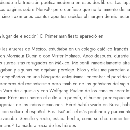
icado a la tradición poética moderna en esos dos libros. Las lag
as páginas sobre Nerval!- pero confieso que no lo lamento dema
 sino trazar unos cuantos apuntes rápidos al margen de mis lectur
 lugar de elección’. El Primer manifiesto apareció en
 las afueras de México, estudiaba en un colegio católico francés
on Monsieur Dupin o con Mister Holmes. Anos después, durante 
s surrealistas refugiados en México. Me sentí inmediatamente atra
gaban y algunas me dejaban perplejo. Ellos y ellas me parecían 
y empeñados en una búsqueda antiquísima: encontrar el perdido 
ederos del romanticismo pero también de los gnósticos del siglo
s Varo de alquimia y con Wolfgang Paalen de los canales secret
min Péret me unieron el culto a la poesía, el humor, preocupacio
ogonías de los indios mexicanos. Péret había vivido en Brasil, hab
 con soltura el español. Para Buñuel, el más profundo y purament
quivocaba. Sencillo y recto, estaba hecho, como se dice corriente
ncino? La madera recia de los héroes