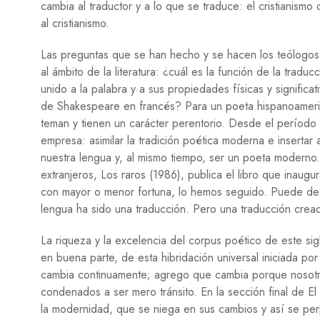
cambia al traductor y a lo que se traduce: el cristiani
al cristianismo.
Las preguntas que se han hecho y se hacen los teólogos, l
al ámbito de la literatura: ¿cuál es la función de la tradu
unido a la palabra y a sus propiedades físicas y signifi
de Shakespeare en francés? Para un poeta hispanoamerica
teman y tienen un carácter perentorio. Desde el período
empresa: asimilar la tradición poética moderna e insertar
nuestra lengua y, al mismo tiempo, ser un poeta moderno
extranjeros, Los raros (1986), publica el libro que inau
con mayor o menor fortuna, lo hemos seguido. Puede dec
lengua ha sido una traducción. Pero una traducción cread
La riqueza y la excelencia del corpus poético de este sig
en buena parte, de esta hibridación universal iniciada po
cambia continuamente; agrego que cambia porque nosotr
condenados a ser mero tránsito. En la sección final de El 
la modernidad, que se niega en sus cambios y así se p