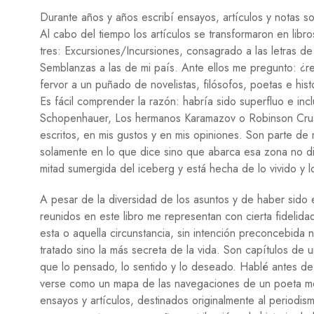
Durante años y años escribí ensayos, artículos y notas sobre
Al cabo del tiempo los artículos se transformaron en libr
tres: Excursiones/Incursiones, consagrado a las letras d
Semblanzas a las de mi país. Ante ellos me pregunto: ¿re
fervor a un puñado de novelistas, filósofos, poetas e hi
Es fácil comprender la razón: habría sido superfluo e in
Schopenhauer, Los hermanos Karamazov o Robinson Crus
escritos, en mis gustos y en mis opiniones. Son parte de m
solamente en lo que dice sino que abarca esa zona no di
mitad sumergida del iceberg y está hecha de lo vivido y l
A pesar de la diversidad de los asuntos y de haber sido 
reunidos en este libro me representan con cierta fidelid
esta o aquella circunstancia, sin intención preconcebida n
tratado sino la más secreta de la vida. Son capítulos de 
que lo pensado, lo sentido y lo deseado. Hablé antes de 
verse como un mapa de las navegaciones de un poeta mex
ensayos y artículos, destinados originalmente al periodism