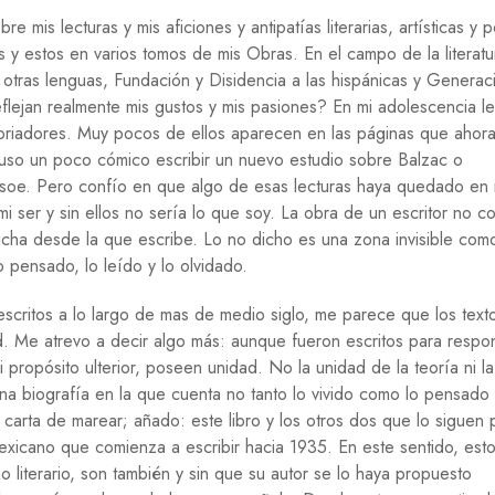
O
 mis lecturas y mis aficiones y antipatías literarias, artísticas y po
G
os y estos en varios tomos de mis Obras. En el campo de la literat
Í
A
e otras lenguas, Fundación y Disidencia a las hispánicas y Generac
flejan realmente mis gustos y mis pasiones? En mi adolescencia l
R
storiadores. Muy pocos de ellos aparecen en las páginas que ahor
E
cluso un poco cómico escribir un nuevo estudio sobre Balzac o
L
I
oe. Pero confío en que algo de esas lecturas haya quedado en 
G
i ser y sin ellos no sería lo que soy. La obra de un escritor no co
I
cha desde la que escribe. Lo no dicho es una zona invisible como
Ó
N
o pensado, lo leído y lo olvidado.
S
escritos a lo largo de mas de medio siglo, me parece que los text
A
ad. Me atrevo a decir algo más: aunque fueron escritos para respo
L
U
i propósito ulterior, poseen unidad. No la unidad de la teoría ni la
D
una biografía en la que cuenta no tanto lo vivido como lo pensado
carta de marear; añado: este libro y los otros dos que lo siguen
S
E
icano que comienza a escribir hacia 1935. En este sentido, est
G
o literario, son también y sin que su autor se lo haya propuesto
U