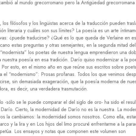
smo cambió al mundo grecorromano pero la Antigüedad grecorromana
os filósofos y los lingüistas acerca de la traducción pueden tras
cción literaria y cuáles son sus límites? La poesía es un arte íntima
cativas: ¿puede traducirse? ¿Qué es lo que queda de Verlaine en e
no estas preguntas y otras semejantes, en la segunda mitad del 
 “modernista” los poetas de nuestra lengua emprendieron una dob
 a nuestra poesía en esa tradición. Darío quiso modernizar a la p
. Por esto, en el mismo año en que reúne sus escritos sobre poet
gura el “modernismo”: Prosas profanas. Todos los que venimos des
irse, sin demasiada exageración, que la poesía moderna de nues
ora, es decir, una verdadera trasmutación.
lo -sólo se le puede comparar el del siglo de oro- ha sido el resul
r Darío. Cierto, la modernidad de Darío no es la nuestra. La mode
os la cambiamos: la modernidad somos nosotros. Como ella, est
arco y la lira y en Los hijos del limo procuré enfrentarme a la par
erpetúa. Los ensayos y notas que componen este volumen son