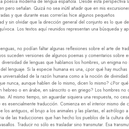
 la poesía moderna de lengua española. Desde esta perspectiva l
R
I
en pero señalan. Quizá no sea inútil añadir que en mis excursione
D
radas y que durante esas correrías hice algunos pequeños
A
 y sin olvidar que la dirección general del conjunto es lo que d
D
quívoca. Los textos aquí reunidos representan una búsqueda y ap
S
O
C
enguas, no podían faltar algunas reflexiones sobre el arte de trad
I
sayos suceden versiones de algunos poemas y comentarios sobre e
E
D
 la diversidad de lenguas que hablamos los hombres, un enigma n
A
mo del lenguaje. Si la especie humana es una, ¿por qué hay muchas
D
la universalidad de la razón humana como a la noción de divinidad
T
 que nunca, aunque hablen de lo mismo, dicen lo mismo? ¿Por qué
E
en hebreo o en árabe, en sánscrito o en griego? Los hombres no 
C
ntas. Al mismo tiempo, sin aguardar siquiera una respuesta, no ces
N
O
je es esencialmente traducción. Comienza en el interior mismo de 
L
 los antiguos, el brujo a los animales y las plantas, el astrólogo a
O
storia de las traducciones que han hecho los pueblos de la cultura d
G
Í
sallos. Traducir no sólo es trasladar sino transmutar. Esa transmu
A