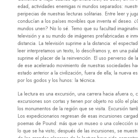
edad, actividades enemigas ni mundos separados: nuestro
peripecias de nuestras lecturas solitarias. Entre leer y 
conducían a los países movibles que inventa el deseo. ¿
mundos unen? No lo sé. Temo que su facultad imaginativa
televisión y a su mundo de imágenes prefabricadas e inme
distancia. La televisión suprime a la distancia: el especta
leer interpretamos un texto, lo desciframos y, en una palab
suprime el placer de la reinvención. El uso perverso de 
de ese acelerado movimiento de nuestras sociedades hacia 
estado anterior a la civilización, fuera de ella; la nueva
por los godos y los hunos: la técnica.
La lectura es una excursión, una carrera hacia afuera o, 
excursiones son cortas y tienen por objeto no sólo el place
los monumentos de la región que se visita. Excursión tambié
Los expedicionarios regresan de esas incursiones cargados
poemas de Pound: más que un museo o una colección son
lo que se ha visto; después de las incursiones, se muest