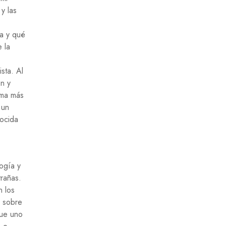
y las
za y qué
 la
sta. Al
ón y
oma más
 un
nocida
logía y
trañas.
n los
a sobre
que uno