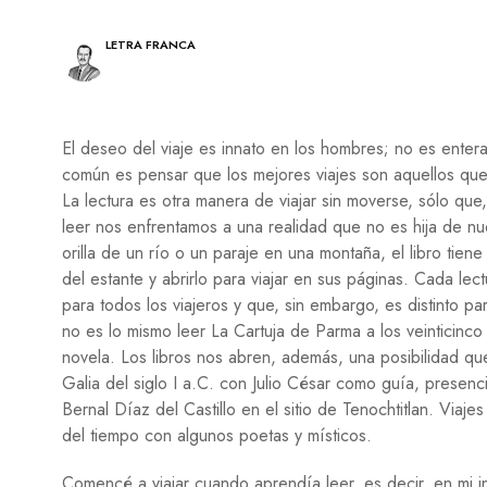
A
E
L
S
E
Í
LETRA FRANCA
S
A
C
I
N
El deseo del viaje es innato en los hombres; no es ent
E
común es pensar que los mejores viajes son aquellos que
La lectura es otra manera de viajar sin moverse, sólo que,
P
leer nos enfrentamos a una realidad que no es hija de n
I
N
orilla de un río o un paraje en una montaña, el libro tien
T
del estante y abrirlo para viajar en sus páginas. Cada le
U
para todos los viajeros y que, sin embargo, es distinto 
R
A
no es lo mismo leer La Cartuja de Parma a los veinticinco
novela. Los libros nos abren, además, una posibilidad que
T
Galia del siglo I a.C. con Julio César como guía, presenc
E
A
Bernal Díaz del Castillo en el sitio de Tenochtitlan. Viaj
T
del tiempo con algunos poetas y místicos.
R
O
Comencé a viajar cuando aprendía leer, es decir, en mi in