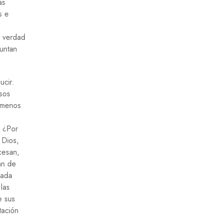
as
s e
e verdad
untan
ucir.
sos
o menos
. ¿Por
 Dios,
cesan,
an de
cada
 las
e sus
tación