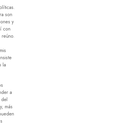
líticas.
ura son
iones y
eí con
a reúno.
mis
nsiste
 la
os
nder a
 del
 y, más
 pueden
os