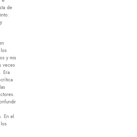
s e
sta de
into:
 y
en
 los
os y mis
as veces
. Era
crítica
las
ctores.
onfundir
. En el
 los