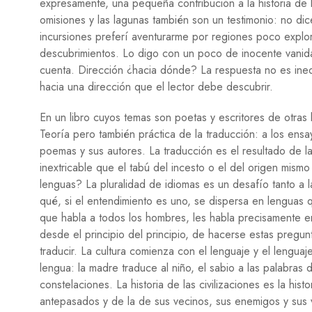
expresamente, una pequeña contribución a la historia de
omisiones y las lagunas también son un testimonio: no dic
incursiones preferí aventurarme por regiones poco explo
descubrimientos. Lo digo con un poco de inocente vanidad
cuenta. Dirección ¿hacia dónde? La respuesta no es ine
hacia una dirección que el lector debe descubrir.
En un libro cuyos temas son poetas y escritores de otras l
Teoría pero también práctica de la traducción: a los en
poemas y sus autores. La traducción es el resultado de
inextricable que el tabú del incesto o el del origen mis
lenguas? La pluralidad de idiomas es un desafío tanto a 
qué, si el entendimiento es uno, se dispersa en lenguas
que habla a todos los hombres, les habla precisamente 
desde el principio del principio, de hacerse estas pregu
traducir. La cultura comienza con el lenguaje y el lengua
lengua: la madre traduce al niño, el sabio a las palabras de
constelaciones. La historia de las civilizaciones es la hi
antepasados y de la de sus vecinos, sus enemigos y sus va