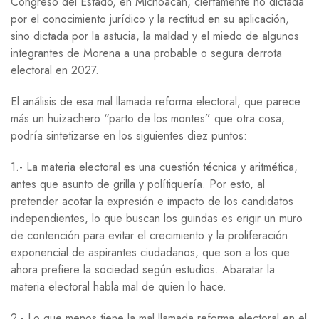
Congreso del Estado, en Michoacán, ciertamente no dictada
por el conocimiento jurídico y la rectitud en su aplicación,
sino dictada por la astucia, la maldad y el miedo de algunos
integrantes de Morena a una probable o segura derrota
electoral en 2027.
El análisis de esa mal llamada reforma electoral, que parece
más un huizachero “parto de los montes” que otra cosa,
podría sintetizarse en los siguientes diez puntos:
1.- La materia electoral es una cuestión técnica y aritmética,
antes que asunto de grilla y polítiquería. Por esto, al
pretender acotar la expresión e impacto de los candidatos
independientes, lo que buscan los guindas es erigir un muro
de contención para evitar el crecimiento y la proliferación
exponencial de aspirantes ciudadanos, que son a los que
ahora prefiere la sociedad según estudios. Abaratar la
materia electoral habla mal de quien lo hace.
2.- Lo que menos tiene la mal llamada reforma electoral en el