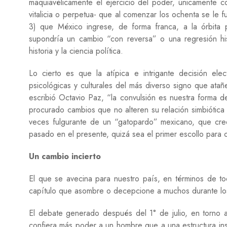
maquiavélicamente el ejercicio del poder, únicamente c
vitalicia o perpetua- que al comenzar los ochenta se le 
3) que México ingrese, de forma franca, a la órbita 
supondría un cambio “con reversa” o una regresión hi
historia y la ciencia política.
Lo cierto es que la atípica e intrigante decisión elec
psicológicas y culturales del más diverso signo que ata
escribió Octavio Paz, “la convulsión es nuestra forma d
procurado cambios que no alteren su relación simbiótic
veces fulgurante de un “gatopardo” mexicano, que cre
pasado en el presente, quizá sea el primer escollo para 
Un cambio incierto
El que se avecina para nuestro país, en términos de t
capítulo que asombre o decepcione a muchos durante lo
El debate generado después del 1° de julio, en torno a 
confiera más poder a un hombre que a una estructura in