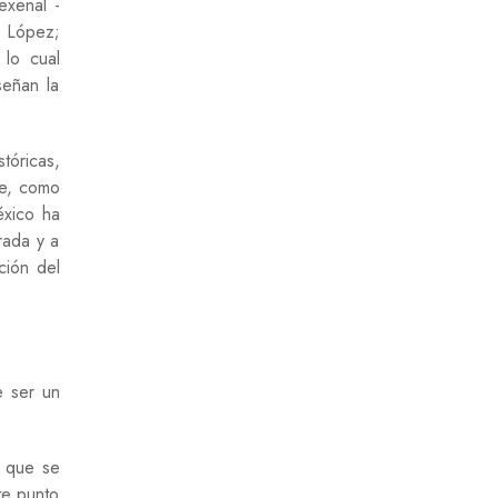
exenal -
s López;
 lo cual
señan la
tóricas,
ue, como
éxico ha
rada y a
ción del
e ser un
l que se
te punto