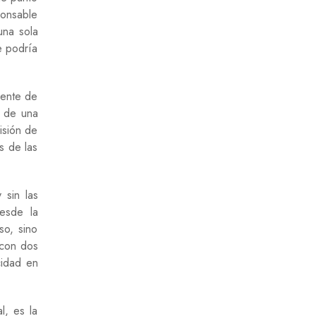
ponsable
una sola
e podría
mente de
n de una
isión de
s de las
 sin las
desde la
so, sino
 con dos
cidad en
l, es la