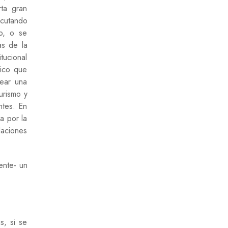
ta gran
ecutando
co, o se
as de la
tucional
mico que
rear una
urismo y
ntes. En
a por la
laciones
ente- un
s, si se