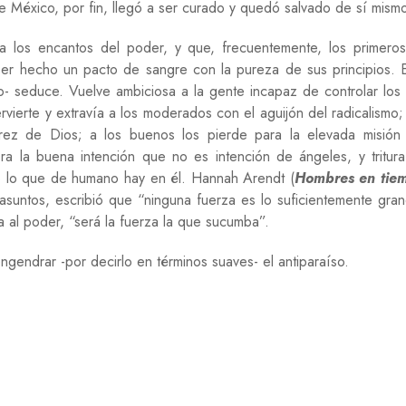
ue México, por fin, llegó a ser curado y quedó salvado de sí mism
a los encantos del poder, y que, frecuentemente, los primero
er hecho un pacto de sangre con la pureza de sus principios. 
 seduce. Vuelve ambiciosa a la gente incapaz de controlar los 
ervierte y extravía a los moderados con el aguijón del radicalismo
rez de Dios; a los buenos los pierde para la elevada misió
a la buena intención que no es intención de ángeles, y tritura
do lo que de humano hay en él. Hannah Arendt (
Hombres en tie
suntos, escribió que “ninguna fuerza es lo suficientemente gra
a al poder, “será la fuerza la que sucumba”.
ngendrar -por decirlo en términos suaves- el antiparaíso.