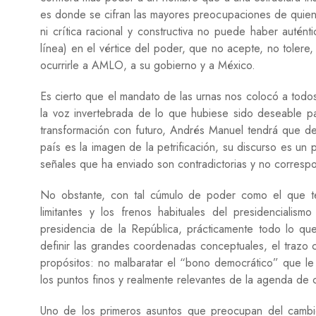
es donde se cifran las mayores preocupaciones de quiene
ni crítica racional y constructiva no puede haber autén
línea) en el vértice del poder, que no acepte, no tolere
ocurrirle a AMLO, a su gobierno y a México.
Es cierto que el mandato de las urnas nos colocó a tod
la voz invertebrada de lo que hubiese sido deseable p
transformación con futuro, Andrés Manuel tendrá que de
país es la imagen de la petrificación, su discurso es un
señales que ha enviado son contradictorias y no correspo
No obstante, con tal cúmulo de poder como el que tend
limitantes y los frenos habituales del presidencialis
presidencia de la República, prácticamente todo lo qu
definir las grandes coordenadas conceptuales, el trazo
propósitos: no malbaratar el “bono democrático” que le 
los puntos finos y realmente relevantes de la agenda de 
Uno de los primeros asuntos que preocupan del cambio