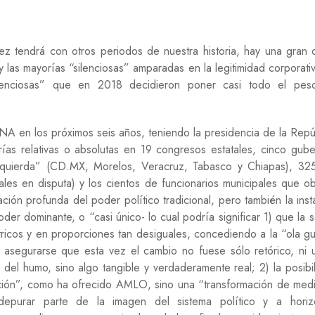
Í
A
 tendrá con otros periodos de nuestra historia, hay una gran d
H
I
y las mayorías “silenciosas” amparadas en la legitimidad corporati
S
licenciosas” que en 2018 decidieron poner casi todo el pes
T
O
R
I
 en los próximos seis años, teniendo la presidencia de la Repúb
A
ías relativas o absolutas en 19 congresos estatales, cinco gube
izquierda” (CD.MX, Morelos, Veracruz, Tabasco y Chiapas), 32
M
E
ales en disputa) y los cientos de funcionarios municipales que o
D
ación profunda del poder político tradicional, pero también la inst
I
der dominante, o “casi único- lo cual podría significar 1) que la 
O
A
étricos y en proporciones tan desiguales, concediendo a la “ola gu
M
 asegurarse que esta vez el cambio no fuese sólo retórico, ni u
B
del humo, sino algo tangible y verdaderamente real; 2) la posibi
I
E
ción”, como ha ofrecido AMLO, sino una “transformación de med
N
depurar parte de la imagen del sistema político y a horizo
T