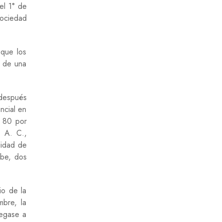
el 1° de
sociedad
 que los
a de una
 después
ncial en
n 80 por
 A. C.,
lidad de
abe, dos
io de la
mbre, la
legase a