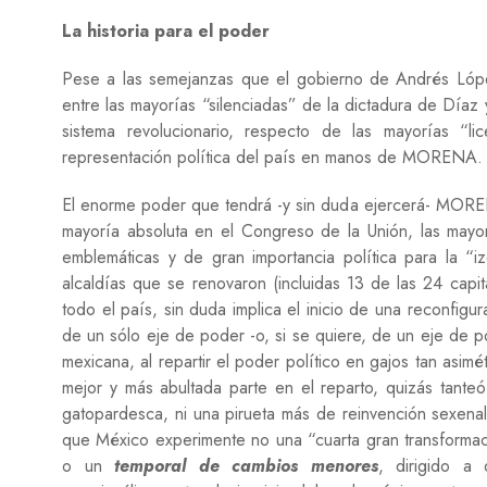
La historia para el poder
Pese a las semejanzas que el gobierno de Andrés López
entre las mayorías “silenciadas” de la dictadura de Díaz 
sistema revolucionario, respecto de las mayorías “
representación política del país en manos de MORENA.
El enorme poder que tendrá -y sin duda ejercerá- MORENA
mayoría absoluta en el Congreso de la Unión, las mayor
emblemáticas y de gran importancia política para la “
alcaldías que se renovaron (incluidas 13 de las 24 capit
todo el país, sin duda implica el inicio de una reconfigur
de un sólo eje de poder -o, si se quiere, de un eje de po
mexicana, al repartir el poder político en gajos tan asim
mejor y más abultada parte en el reparto, quizás tanteó
gatopardesca, ni una pirueta más de reinvención sexenal 
que México experimente no una “cuarta gran transforma
o un
temporal de cambios menores
, dirigido a 