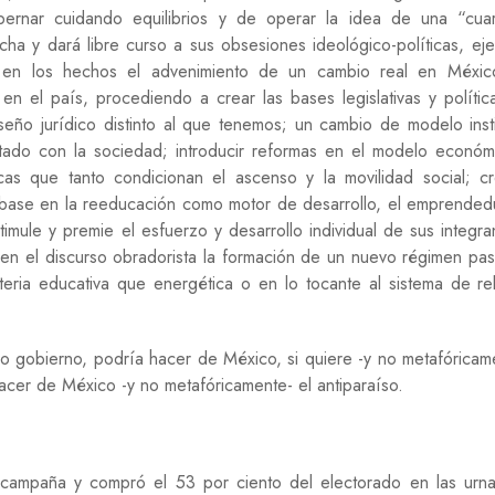
R
ernar cuidando equilibrios y de operar la idea de una “cuar
I
ancha y dará libre curso a sus obsesiones ideológico-políticas, ej
D
A
io en los hechos el advenimiento de un cambio real en Méxi
D
n el país, procediendo a crear las bases legislativas y polític
eño jurídico distinto al que tenemos; un cambio de modelo insti
S
stado con la sociedad; introducir reformas en el modelo econó
O
C
as que tanto condicionan el ascenso y la movilidad social; c
I
base en la reeducación como motor de desarrollo, el emprended
E
timule y premie el esfuerzo y desarrollo individual de sus integra
D
A
en el discurso obradorista la formación de un nuevo régimen pas
D
eria educativa que energética o en lo tocante al sistema de re
T
E
C
o gobierno, podría hacer de México, si quiere -y no metafóricam
N
acer de México -y no metafóricamente- el antiparaíso.
O
L
O
G
Í
ampaña y compró el 53 por ciento del electorado en las urna
A