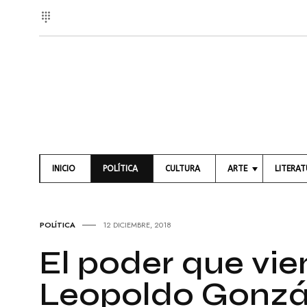
INICIO
POLÍTICA
CULTURA
ARTE
LITERA
A
L
R
I
T
B
POLÍTICA
12 DICIEMBRE, 2018
E
R
S
O
El poder que vie
V
S
I
Leopoldo Gonzá
S
P
U
O