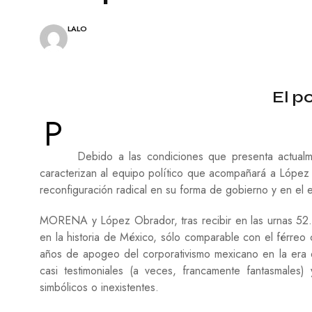
A
E
L
S
E
Í
LALO
S
A
C
I
N
El p
E
P
P
I
Debido a las condiciones que presenta actualm
N
T
caracterizan al equipo político que acompañará a López
U
reconfiguración radical en su forma de gobierno y en el e
R
A
MORENA y López Obrador, tras recibir en las urnas 52.
T
en la historia de México, sólo comparable con el férreo 
E
años de apogeo del corporativismo mexicano en la era de
A
casi testimoniales (a veces, francamente fantasmales)
T
R
simbólicos o inexistentes.
O