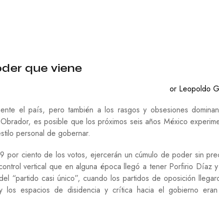
C
O
N
O
M
Í
A
oder que viene
E
D
or Leopoldo G
U
C
ente el país, pero también a los rasgos y obsesiones domina
A
C
 Obrador, es posible que los próximos seis años México experim
I
stilo personal de gobernar.
Ó
N
9 por ciento de los votos, ejercerán un cúmulo de poder sin pr
F
control vertical que en alguna época llegó a tener Porfirio Díaz y
I
l “partido casi único”, cuando los partidos de oposición llegar
L
 y los espacios de disidencia y crítica hacia el gobierno era
O
S
O
F