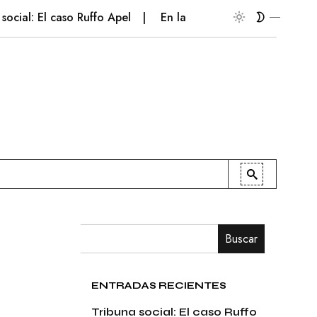
l: El caso Ruffo Apel
En la palestra
Patriotismo empr
Buscar
ENTRADAS RECIENTES
Tribuna social: El caso Ruffo