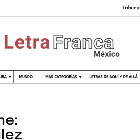
Tribuna socia
TURA
MUNDO
MÁS CATEGORÍAS
LETRAS DE AQUÍ Y DE ALLÁ
C
I
E
N
C
ne:
I
A
lez
E