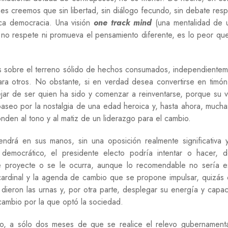
O
s creemos que sin libertad, sin diálogo fecundo, sin debate res
G
tica democracia. Una visión
one track mind
(una mentalidad de 
Í
, no respete ni promueva el pensamiento diferente, es lo peor qu
A
R
E
os sobre el terreno sólido de hechos consumados, independiente
L
ara otros. No obstante, si en verdad desea convertirse en timó
I
G
jar de ser quien ha sido y comenzar a reinventarse, porque su v
I
 paseo por la nostalgia de una edad heroica y, hasta ahora, mucha
Ó
nden al tono y al matiz de un liderazgo para el cambio.
N
S
rá en sus manos, sin una oposición realmente significativa y
A
mo democrático, el presidente electo podría intentar o hacer, 
L
e proyecte o se le ocurra, aunque lo recomendable no sería e
U
D
 cardinal y la agenda de cambio que se propone impulsar, quizás
dieron las urnas y, por otra parte, desplegar su energía y capa
S
cambio por la que optó la sociedad.
E
G
U
, a sólo dos meses de que se realice el relevo gubernamenta