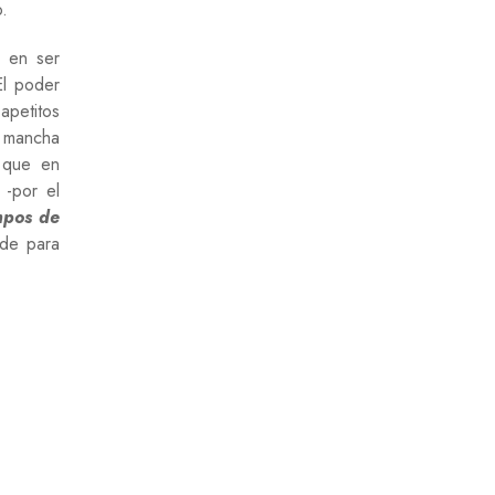
o.
s en ser
El poder
apetitos
; mancha
n que en
 -por el
mpos de
nde para