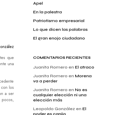
Apel
En la palestra
Patriotismo empresarial
Lo que dicen las palabras
El gran enojo ciudadano
onzález
ntes que
COMENTARIOS RECIENTES
ente una
Juanita Romero
en
El atraco
Juanita Romero
en
Morena
ecedente
va a perder
 con los
Juanita Romero
en
No es
on a ser
cualquier elección ni una
n pocos,
elección más
Leopoldo González
en
El
poder es canijo