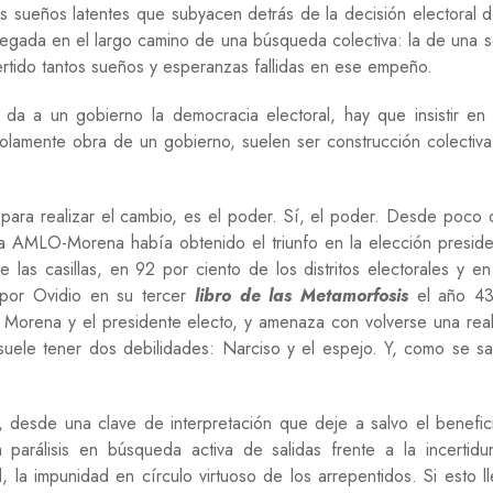
s sueños latentes que subyacen detrás de la decisión electoral d
e llegada en el largo camino de una búsqueda colectiva: la de una 
ertido tantos sueños y esperanzas fallidas en ese empeño.
da a un gobierno la democracia electoral, hay que insistir en
solamente obra de un gobierno, suelen ser construcción colectiv
 para realizar el cambio, es el poder. Sí, el poder. Desde poco
ica AMLO-Morena había obtenido el triunfo en la elección preside
 las casillas, en 92 por ciento de los distritos electorales y e
o por Ovidio en su tercer
libro de las Metamorfosis
el año 43
 Morena y el presidente electo, y amenaza con volverse una rea
 suele tener dos debilidades: Narciso y el espejo. Y, como se s
, desde una clave de interpretación que deje a salvo el benefic
 parálisis en búsqueda activa de salidas frente a la incertidu
 la impunidad en círculo virtuoso de los arrepentidos. Si esto l