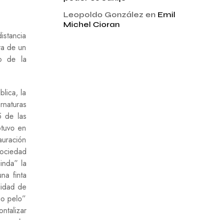
Leopoldo González
en
Emil
Michel Cioran
istancia
va de un
o de la
lica, la
rnaturas
5 de las
btuvo en
auración
sociedad
inda” la
na finta
lidad de
io pelo”
ntalizar