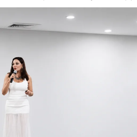
R
I
D
A
D
S
O
C
I
E
D
A
D
T
E
C
N
O
L
O
G
Í
A