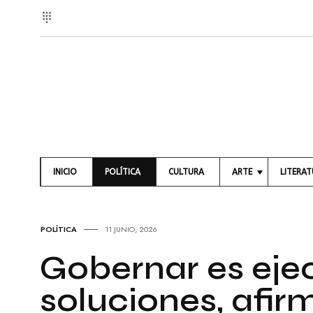
INICIO
POLÍTICA
CULTURA
ARTE
LITERA
A
L
R
I
T
B
POLÍTICA
11 JUNIO, 2026
E
R
S
O
Gobernar es eje
V
S
I
soluciones, afi
S
P
U
O