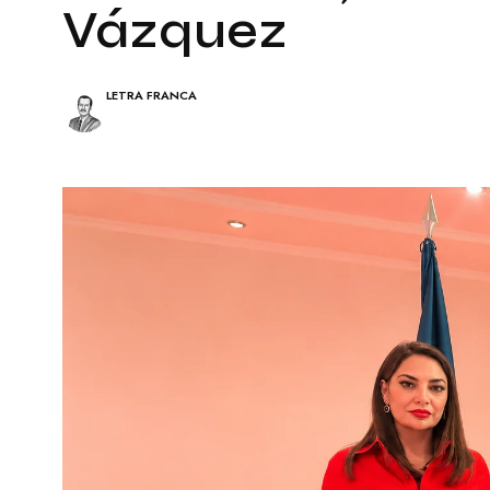
A
E
Vázquez
L
S
E
Í
S
A
LETRA FRANCA
C
I
N
E
P
I
N
T
U
R
A
T
E
A
T
R
O