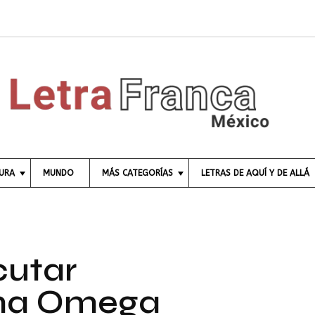
TURA
MUNDO
MÁS CATEGORÍAS
LETRAS DE AQUÍ Y DE ALLÁ
C
I
E
N
C
cutar
I
A
rma Omega
E