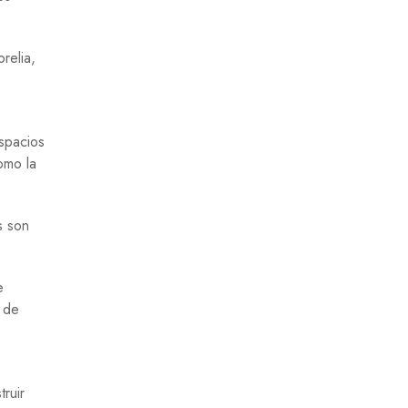
relia,
espacios
omo la
s son
e
 de
o
ruir