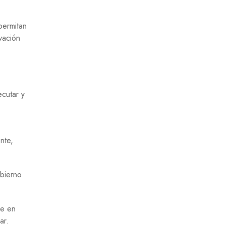
permitan
vación
ecutar y
nte,
obierno
se en
ar.