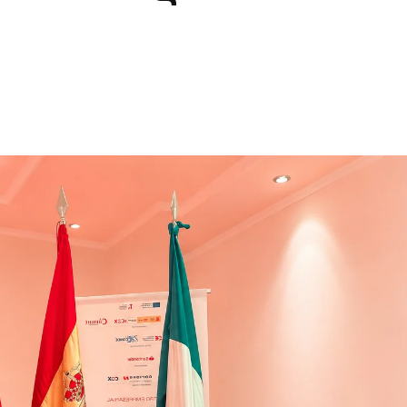
C
O
N
O
M
Í
A
E
D
U
C
A
C
I
Ó
N
F
I
L
O
S
O
F