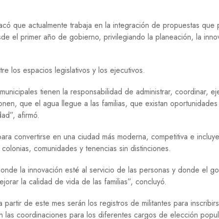
O
G
estacó que actualmente trabaja en la integración de propuestas que 
Í
A
de el primer año de gobierno, privilegiando la planeación, la inno
R
E
e los espacios legislativos y los ejecutivos.
L
I
G
unicipales tienen la responsabilidad de administrar, coordinar, ej
I
ionen, que el agua llegue a las familias, que existan oportunidades
Ó
ad”, afirmó.
N
S
para convertirse en una ciudad más moderna, competitiva e incluye
A
 colonias, comunidades y tenencias sin distinciones.
L
U
D
nde la innovación esté al servicio de las personas y donde el g
orar la calidad de vida de las familias”, concluyó.
S
E
rtir de este mes serán los registros de militantes para inscribir
G
 las coordinaciones para los diferentes cargos de elección popul
U