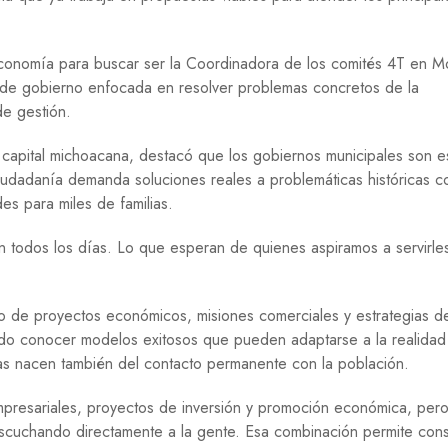
E
G
U
conomía para buscar ser la Coordinadora de los comités 4T en Mo
E
de gobierno enfocada en resolver problemas concretos de la
R
e gestión.
R
A
la capital michoacana, destacó que los gobiernos municipales son 
M
 ciudadanía demanda soluciones reales a problemáticas históricas c
I
es para miles de familias.
G
R
A
 todos los días. Lo que esperan de quienes aspiramos a servirle
C
I
Ó
 de proyectos económicos, misiones comerciales y estrategias d
N
ido conocer modelos exitosos que pueden adaptarse a la realidad
P
as nacen también del contacto permanente con la población.
S
I
mpresariales, proyectos de inversión y promoción económica, per
C
O
scuchando directamente a la gente. Esa combinación permite const
L