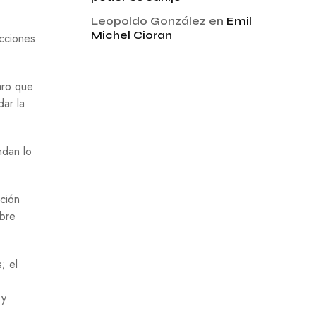
Leopoldo González
en
Emil
Michel Cioran
acciones
aro que
dar la
ndan lo
cción
mbre
; el
 y