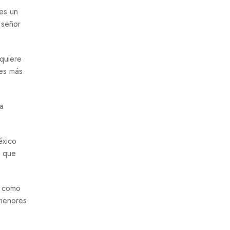
 es un
l señor
 quiere
 es más
na
éxico
o que
s como
 menores