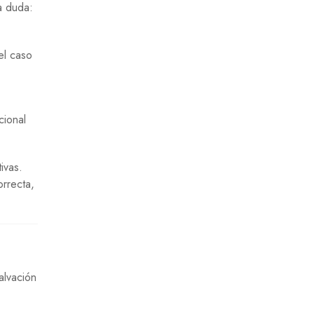
a duda:
el caso
cional
ivas.
rrecta,
alvación