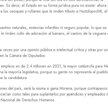
E
es. Es decir, el Estado en su forma jurídica pura no existe: ahora
G
 los caciques y rufianes que le rinden tributo a Huitzilopochtli, e
U
E
R
tres naturales, estancias infantiles ni seguro popular, lo que se
R
A
le rinden culto de adoración al banano, el camino de la ceguera
M
I
 veces por una opinión pública e intelectual crítica y otras por u
G
R
a en la Cámara de Diputados.
A
C
 empleos es de 2.4 millones en 2021, la mayor catástrofe para M
I
na la mayoría legislativa, porque su gente no representa al puebl
Ó
N
e la candidatura.
P
tuciones del país, será la misma si gana Morena, porque contrapeso
S
recerían como tales para suplantarlos por apéndices y empleados
I
C
ión Nacional de Derechos Humanos.
O
L