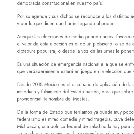
democracia constitucional en nuestro país.
Por su agenda y sus dichos se reconoce a los distintos a
y por lo que dicen que harán llegando al poder.
Aunque las elecciones de medio periodo nunca favorece
el valor de esta elección es el de un plebiscito: o se da 
dictadura populista, o desde la voz de las urnas le pone
Es una situación de emergencia nacional a la que se enfr
que verdaderamente estará en juego en la elección que 
Desde 2018 México es el escenario de aplicación de las 
inmediata y fulminante del Estado-nación, para que sobre
providencial: la sombra del Mesías.
De la forma de Estado que teníamos ya queda muy poco: l
federalismo es mitad comedia y mitad tragedia, cuya def
Michoacán; una política federal de salud no la hay para l
apapachar a los criminales; la economía es sólo una metáf