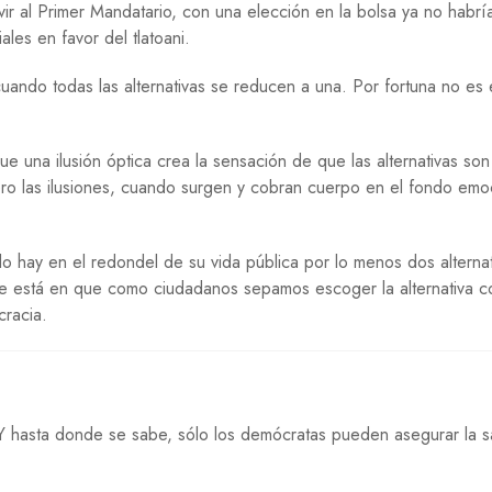
rvir al Primer Mandatario, con una elección en la bolsa ya no habrí
O
ales en favor del tlatoani.
G
Í
A
 cuando todas las alternativas se reducen a una. Por fortuna no es 
R
E
L
ue una ilusión óptica crea la sensación de que las alternativas son
I
ero las ilusiones, cuando surgen y cobran cuerpo en el fondo emo
G
I
Ó
N
 hay en el redondel de su vida pública por lo menos dos alternat
e está en que como ciudadanos sepamos escoger la alternativa co
S
cracia.
A
L
U
D
S
 hasta donde se sabe, sólo los demócratas pueden asegurar la s
E
G
U