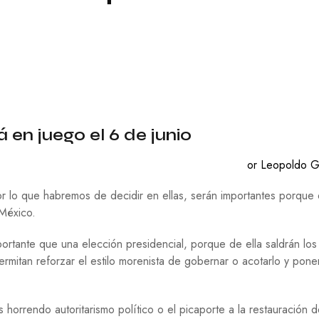
C
O
N
O
M
Í
A
E
D
 en juego el 6 de junio
U
C
A
or Leopoldo G
C
I
or lo que habremos de decidir en ellas, serán importantes porque 
Ó
México.
N
F
ortante que una elección presidencial, porque de ella saldrán los
I
rmitan reforzar el estilo morenista de gobernar o acotarlo y pone
L
O
S
O
horrendo autoritarismo político o el picaporte a la restauración d
F