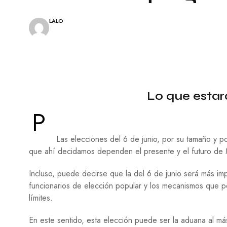
A
E
L
S
E
Í
LALO
S
A
C
I
N
E
Lo que estará
P
I
P
N
T
U
Las elecciones del 6 de junio, por su tamaño y p
R
que ahí decidamos dependen el presente y el futuro de 
A
T
Incluso, puede decirse que la del 6 de junio será más imp
E
funcionarios de elección popular y los mecanismos que pe
A
límites.
T
R
O
En este sentido, esta elección puede ser la aduana al más 