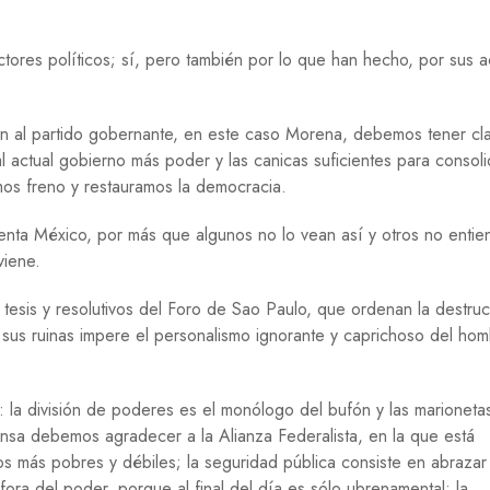
Í
A
ctores políticos; sí, pero también por lo que han hecho, por sus 
H
I
S
n al partido gobernante, en este caso Morena, debemos tener cl
T
O
al actual gobierno más poder y las canicas suficientes para consoli
R
mos freno y restauramos la democracia.
I
A
enta México, por más que algunos no lo vean así y otros no entie
M
viene.
E
D
tesis y resolutivos del Foro de Sao Paulo, que ordenan la destru
I
 sus ruinas impere el personalismo ignorante y caprichoso del ho
O
A
M
B
a división de poderes es el monólogo del bufón y las marionetas
I
ensa debemos agradecer a la Alianza Federalista, en la que está
E
N
os más pobres y débiles; la seguridad pública consiste en abrazar
T
ora del poder, porque al final del día es sólo ubrenamental; la