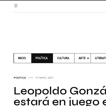
INICIO
POLÍTICA
CULTURA
ARTE
LITERA
A
L
R
I
T
B
POLÍTICA
27 MAYO, 2021
E
R
S
O
Leopoldo Gonzál
V
S
I
estará en juego e
S
P
U
O