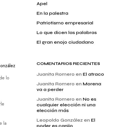
Apel
En la palestra
Patriotismo empresarial
Lo que dicen las palabras
El gran enojo ciudadano
COMENTARIOS RECIENTES
onzález
Juanita Romero
en
El atraco
de lo
Juanita Romero
en
Morena
va a perder
Juanita Romero
en
No es
rle
cualquier elección ni una
elección más
Leopoldo González
en
El
e la
poder es canijo