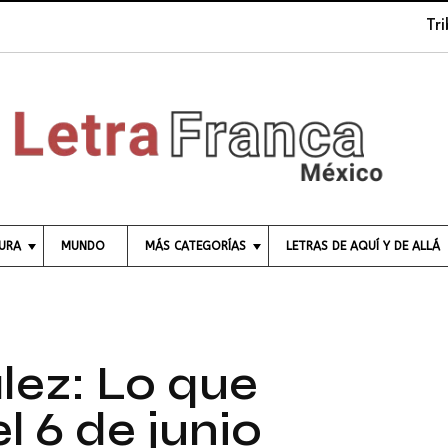
Tribuna 
TURA
MUNDO
MÁS CATEGORÍAS
LETRAS DE AQUÍ Y DE ALLÁ
C
I
E
N
C
ez: Lo que
I
A
l 6 de junio
E