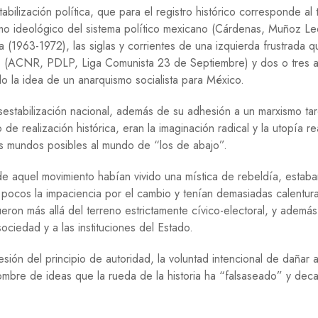
bilización política, que para el registro histórico corresponde al t
smo ideológico del sistema político mexicano (Cárdenas, Muñoz Le
a (1963-1972), las siglas y corrientes de una izquierda frustrada 
to” (ACNR, PDLP, Liga Comunista 23 de Septiembre) y dos o tres 
o la idea de un anarquismo socialista para México.
sestabilización nacional, además de su adhesión a un marxismo ta
de realización histórica, eran la imaginación radical y la utopía r
os mundos posibles al mundo de “los de abajo”.
 de aquel movimiento habían vivido una mística de rebeldía, estab
 pocos la impaciencia por el cambio y tenían demasiadas calentur
ueron más allá del terreno estrictamente cívico-electoral, y además
ciedad y a las instituciones del Estado.
sión del principio de autoridad, la voluntad intencional de dañar a
ombre de ideas que la rueda de la historia ha “falsaseado” y dec