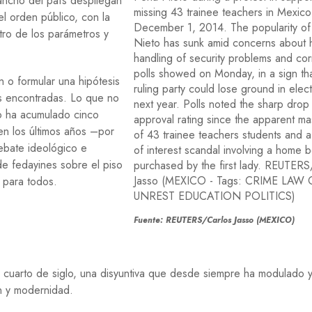
 ancho del país despliegan
Í
el orden público, con la
A
tro de los parámetros y
H
I
S
n o formular una hipótesis
T
es encontradas. Lo que no
O
R
o ha acumulado cinco
I
 en los últimos años –por
A
debate ideológico e
de fedayines sobre el piso
M
E
o para todos.
D
I
O
Fuente: REUTERS/Carlos Jasso (MEXICO)
A
M
B
I
 cuarto de siglo, una disyuntiva que desde siempre ha modulado 
E
ión y modernidad.
N
T