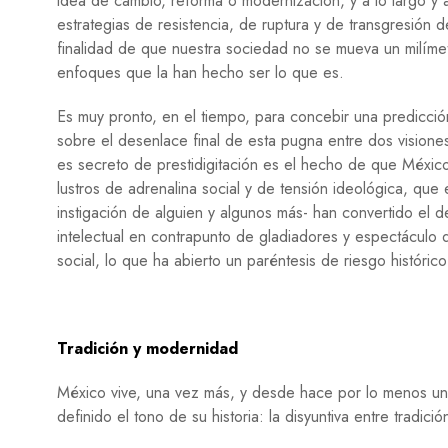
idea de cambio, reforma o modernización, y a lo largo y
estrategias de resistencia, de ruptura y de transgresión d
finalidad de que nuestra sociedad no se mueva un milíme
enfoques que la han hecho ser lo que es.
Es muy pronto, en el tiempo, para concebir una predicció
sobre el desenlace final de esta pugna entre dos vision
es secreto de prestidigitación es el hecho de que Méxic
lustros de adrenalina social y de tensión ideológica, que
instigación de alguien y algunos más- han convertido el 
intelectual en contrapunto de gladiadores y espectáculo 
social, lo que ha abierto un paréntesis de riesgo históric
Tradición y modernidad
México vive, una vez más, y desde hace por lo menos un
definido el tono de su historia: la disyuntiva entre tradic