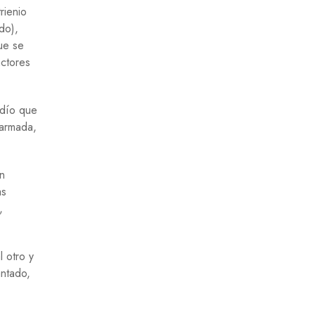
rienio
do),
que se
actores
rdío que
earmada,
an
as
,
l otro y
antado,