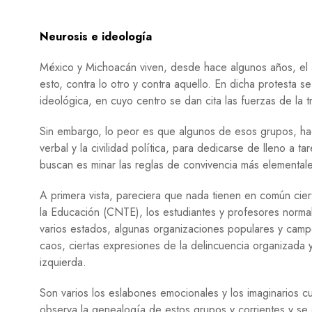
Neurosis e ideología
México y Michoacán viven, desde hace algunos años, el a
esto, contra lo otro y contra aquello. En dicha protesta se
ideológica, en cuyo centro se dan cita las fuerzas de la t
Sin embargo, lo peor es que algunos de esos grupos, hace
verbal y la civilidad política, para dedicarse de lleno a t
buscan es minar las reglas de convivencia más elementale
A primera vista, pareciera que nada tienen en común cie
la Educación (CNTE), los estudiantes y profesores normalist
varios estados, algunas organizaciones populares y campe
caos, ciertas expresiones de la delincuencia organizada 
izquierda.
Son varios los eslabones emocionales y los imaginarios cu
observa la genealogía de estos grupos y corrientes y se