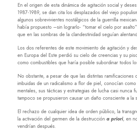
En el origen de esta dinámica de agitación social y desesta
1987-1989, se dan cita los desplazados del viejo populi
algunos sobrevivientes nostálgicos de la guerrilla mexican
había propuesto –sin lograrlo- “tomar el cielo por asal
que en las sombras de la clandestinidad seguían alentand
Los dos referentes de este movimiento de agitación y de
en Europa del Este perdió su cielo de creencias y su piso 
como combustibles que haría posible subordinar todos l
No obstante, a pesar de que las distintas ramificaciones
imbuidas de un radicalismo a flor de piel, conocían como
mentales, sus tácticas y estrategias de lucha casi nunca f
tampoco se propusieron causar un daño consciente a la so
El rechazo de cualquier idea de orden público, la transgre
la activación del germen de la destrucción
a priori
, en n
vendrían después.