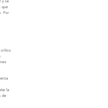
r y se
s que
n. Por
crítico
a
ones
uerza
lar la
s de