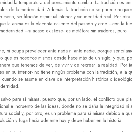
ernidad la temperatura del pensamiento cambia. La tradición es em
O
les de la modernidad. Además, la tradición no se parece ni quie
G
Í
sta, sin filiación espiritual interior y sin identidad real. Por otra 
A
que la anima es la placenta caliente del pasado y cree –con la fu
 modernidad –si acaso existiese- es metáfora sin asideros, puro
R
E
L
I
ne, ni ocupa prevalecer ante nada ni ante nadie, porque sencillam
G
nto que es nosotros mismos desde hace más de un siglo, y que, po
I
Ó
nera que tenemos de ver, de vivir y de recrear la realidad. Por ta
N
s en su interior- no tiene ningún problema con la tradición, a la 
n, cuando se asume en clave de interpretación histórica o ideológic
S
odernidad.
A
L
U
 salvo para sí misma, puesto que, por un lado, el conflicto que pl
D
cional e incruento de las ideas, donde no se daña la integridad ni 
tura social y, por otro, es un problema para sí misma debido a qu
S
E
olución y fuga hacia adelante hay y debe haber en la historia.
G
U