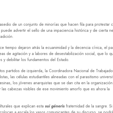
sedio de un conjunto de minorías que hacen fila para protestar c
 puede advertir el sello de una impaciencia histórica y de cierta n
radición.
 tiempo dejaron atrás la ecuanimidad y la decencia cívica, el pa
areas de agitación y a labores de desestabilización social, que lo q
s y debilitar los fundamentos del Estado.
rtos partidos de izquierda, la Coordinadora Nacional de Trabajad
as, las células estudiantiles alineadas con el parasitismo universi
sinas, los jóvenes anarquistas que se dan cita en la organización
y las cabezas visibles de ese movimiento amorfo que es ahora la
lturales que explican esta
sui géneris
fraternidad de la sangre. Si
 colocan a escala los vasos comunicantes de su discurso, se podr