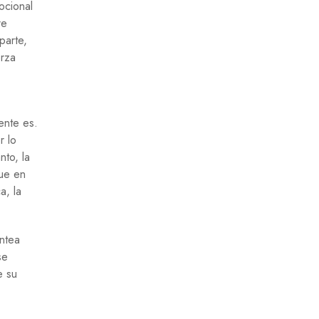
ocional
re
parte,
erza
ente es.
r lo
nto, la
que en
a, la
antea
se
e su