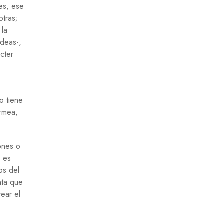
es, ese
otras;
 la
ideas-,
cter
o tiene
ermea,
ones o
a es
os del
nta que
ear el