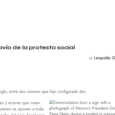
C
O
N
O
M
Í
A
E
D
avío de la protesta social
U
C
or
Leopoldo G
A
C
I
Ó
N
F
I
glo, entre dos visiones que han configurado dos
L
O
des y actores que creen
S
quienes se oponen a toda
O
F