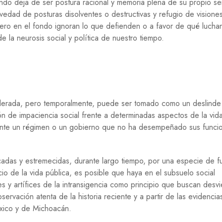
ndo deja de ser postura racional y memoria plena de su propio se
R
I
avedad de posturas disolventes o destructivas y refugio de visione
D
pero en el fondo ignoran lo que defienden o a favor de qué lucha
A
 la neurosis social y política de nuestro tiempo.
D
S
O
C
I
E
derada, pero temporalmente, puede ser tomado como un deslinde 
D
A
ón de impaciencia social frente a determinadas aspectos de la vid
D
o ante un régimen o un gobierno que no ha desempeñado sus funci
T
E
C
cadas y estremecidas, durante largo tiempo, por una especie de f
N
cio de la vida pública, es posible que haya en el subsuelo social
O
s y artífices de la intransigencia como principio que buscan desvie
L
O
ervación atenta de la historia reciente y a partir de las evidencia
G
xico y de Michoacán.
Í
A