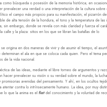
E
sa como búsqueda o posesión de la memoria histórica; en ocasion
r prevalecer una verdad o una interpretación de la cultura sobre 
G
ítico el campo más propicio para su manifestación; el pizarrón de
U
E
e de alta tensión de la hondura, el tono y la temperatura de las 
R
 sin embargo, donde se revela con más claridad y fuerza el cará
R
 calle y la plaza: sitios en los que se libran las batallas de lo
A
M
I
se origina en dos maneras de vivir y de asumir el tiempo, el asunt
G
que determinan el ala en que se coloca cada quien. Pero el tema p
R
A
s de la vida nacional.
C
I
éctica de las ideas, mediante el libre torneo de argumentos y raz
Ó
an hacer prevalecer su visión o su verdad sobre el mundo, la luch
N
y promisorias avenidas del pensamiento. Y ahí, en los ocultos tejid
P
 atentar contra lo intrínsecamente humano. La idea, por muy disti
S
ue lo que la anima es el
fiat
del conocimiento y la voluntad de recr
I
C
O
L