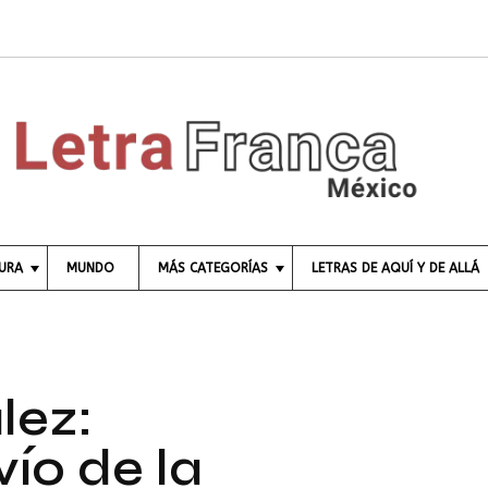
TURA
MUNDO
MÁS CATEGORÍAS
LETRAS DE AQUÍ Y DE ALLÁ
C
I
E
N
C
lez:
I
A
vío de la
E