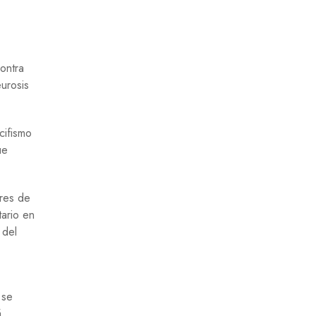
ontra
eurosis
cifismo
ue
ores de
tario en
 del
 se
á