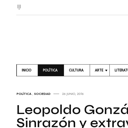
INICIO
POLÍTICA
CULTURA
ARTE
LITERA
A
L
R
I
T
B
POLÍTICA
,
SOCIEDAD
26 JUNIO, 2016
E
R
S
O
Leopoldo Gonzá
V
S
I
Sinrazón y extra
S
P
U
O