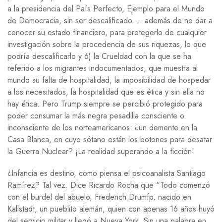
a la presidencia del País Perfecto, Ejemplo para el Mundo
de Democracia, sin ser descalificado … además de no dar a
conocer su estado financiero, para protegerlo de cualquier
investigación sobre la procedencia de sus riquezas, lo que
podría descalificarlo y 6) la Crueldad con la que se ha
referido a los migrantes indocumentados, que muestra al
mundo su falta de hospitalidad, la imposibilidad de hospedar
a los necesitados, la hospitalidad que es ética y sin ella no
hay ética. Pero Trump siempre se percibió protegido para
poder consumar la más negra pesadilla consciente o
inconsciente de los norteamericanos: ¿un demente en la
Casa Blanca, en cuyo sótano están los botones para desatar
la Guerra Nuclear? ¡La realidad superando a la ficción!
¿Infancia es destino, como piensa el psicoanalista Santiago
Ramírez? Tal vez. Dice Ricardo Rocha que “Todo comenzó
con el burdel del abuelo, Frederich Drumfp, nacido en
Kallstadt, un pueblito alemán, quien con apenas 16 años huyó
del servicio militar y llegó a Nueva York. Sin una palabra en