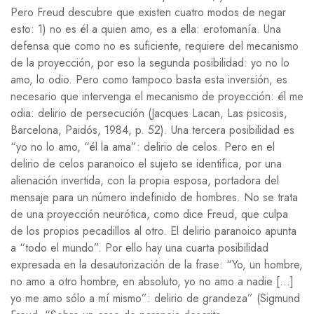
Pero Freud descubre que existen cuatro modos de negar
esto: 1) no es él a quien amo, es a ella: erotomanía. Una
defensa que como no es suficiente, requiere del mecanismo
de la proyección, por eso la segunda posibilidad: yo no lo
amo, lo odio. Pero como tampoco basta esta inversión, es
necesario que intervenga el mecanismo de proyección: él me
odia: delirio de persecución (Jacques Lacan, Las psicosis,
Barcelona, Paidós, 1984, p. 52). Una tercera posibilidad es
“yo no lo amo, “él la ama”: delirio de celos. Pero en el
delirio de celos paranoico el sujeto se identifica, por una
alienación invertida, con la propia esposa, portadora del
mensaje para un número indefinido de hombres. No se trata
de una proyección neurótica, como dice Freud, que culpa
de los propios pecadillos al otro. El delirio paranoico apunta
a “todo el mundo”. Por ello hay una cuarta posibilidad
expresada en la desautorización de la frase: “Yo, un hombre,
no amo a otro hombre, en absoluto, yo no amo a nadie […]
yo me amo sólo a mí mismo”: delirio de grandeza” (Sigmund