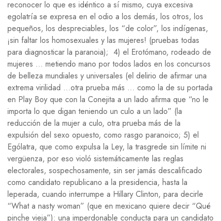
reconocer lo que es idéntico a sí mismo, cuya excesiva
egolatría se expresa en el odio a los demás, los otros, los
pequeños, los despreciables, los “de color”, los indígenas,
¡sin faltar los homosexuales y las mujeres! (pruebas todas
para diagnosticar la paranoia); 4) el Erotómano, rodeado de
mujeres … metiendo mano por todos lados en los concursos
de belleza mundiales y universales (el delirio de afirmar una
extrema virilidad …otra prueba más … como la de su portada
en Play Boy que con la Conejita a un lado afirma que “no le
importa lo que digan teniendo un culo a un lado” (la
reducción de la mujer a culo, otra prueba más de la
expulsión del sexo opuesto, como rasgo paranoico; 5) el
Ególatra, que como expulsa la Ley, la trasgrede sin límite ni
vergüenza, por eso violó sistemáticamente las reglas
electorales, sospechosamente, sin ser jamás descalificado
como candidato republicano a la presidencia, hasta la
leperada, cuando interrumpe a Hillary Clinton, para decirle
“What a nasty woman” (que en mexicano quiere decir “Qué
pinche vieja”): una imperdonable conducta para un candidato