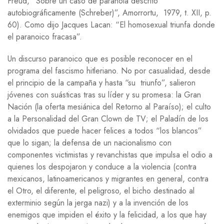
Freud, “Sobre un caso de paranoia descrito
autobiográficamente (Schreber)”, Amorrortu, 1979, t. XII, p.
60). Como dijo Jacques Lacan: “El homosexual triunfa donde
el paranoico fracasa”.
Un discurso paranoico que es posible reconocer en el
programa del fascismo hitleriano. No por casualidad, desde
el principio de la campaña y hasta “su triunfo”, salieron
jóvenes con suásticas tras su líder y su promesa: la Gran
Nación (la oferta mesiánica del Retorno al Paraíso); el culto
a la Personalidad del Gran Clown de TV; el Paladín de los
olvidados que puede hacer felices a todos “los blancos”
que lo sigan; la defensa de un nacionalismo con
componentes victimistas y revanchistas que impulsa el odio a
quienes los despojaron y conduce a la violencia (contra
mexicanos, latinoamericanos y migrantes en general, contra
el Otro, el diferente, el peligroso, el bicho destinado al
exterminio según la jerga nazi) y a la invención de los
enemigos que impiden el éxito y la felicidad, a los que hay