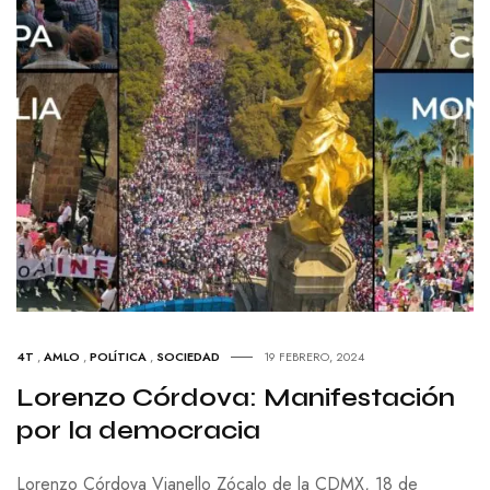
4T
,
AMLO
,
POLÍTICA
,
SOCIEDAD
19 FEBRERO, 2024
Lorenzo Córdova: Manifestación
por la democracia
Lorenzo Córdova Vianello Zócalo de la CDMX, 18 de