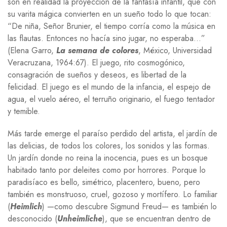
son en realidad la proyección de la fantasía infantil, que con
su varita mágica convierten en un sueño todo lo que tocan:
“De niña, Señor Brunier, el tiempo corría como la música en
las flautas. Entonces no hacía sino jugar, no esperaba…”
(Elena Garro,
La semana de colores
, México, Universidad
Veracruzana, 1964:67). El juego, rito cosmogónico,
consagración de sueños y deseos, es libertad de la
felicidad. El juego es el mundo de la infancia, el espejo de
agua, el vuelo aéreo, el terruño originario, el fuego tentador
y temible.
Más tarde emerge el paraíso perdido del artista, el jardín de
las delicias, de todos los colores, los sonidos y las formas.
Un jardín donde no reina la inocencia, pues es un bosque
habitado tanto por deleites como por horrores. Porque lo
paradisíaco es bello, simétrico, placentero, bueno, pero
también es monstruoso, cruel, gozoso y mortífero. Lo familiar
(
Heimlich
) —como descubre Sigmund Freud— es también lo
desconocido (
Unheimliche
), que se encuentran dentro de