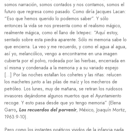
somos narración, somos contados y nos contamos, somos el
futuro que regresa como pasado. Como diría Jacques Lacan:
“Eso que hemos querido lo podemos saber”. Y sólo
entonces la vida se nos presenta como el realismo mágico,
realmente mágica, como el llano de Ixtepec: “Aquí estoy,
sentado sobre esta piedra aparente. Sólo mi memoria sabe lo
que encierra. La veo y me recuerdo, y como el agua al agua,
así yo, melancólico, vengo a encontrarme en una imagen
cubierta por el polvo, rodeada por las hierbas, encerrada en
sí misma y condenada a la memoria y a su variado espejo
[…] Por las noches estallan los cohetes y las riñas: relucen
los machetes junto a las pilas de maíz y los mecheros de
petróleo. Los lunes, muy de mañana, se retiran los ruidosos
invasores dejándome algunos muertos que el Ayuntamiento
recoge. Y esto pasa desde que yo tengo memoria” (Elena
Garro
, Los recuerdos del porvenir
, México, Joaquín Mortiz,
1963:9-10).
Pero como los instantes poéticos vividos de la infancia nada