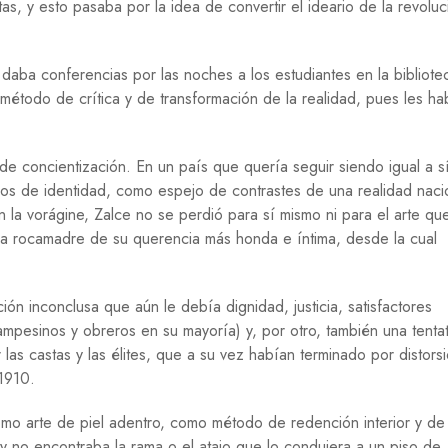
E
as, y esto pasaba por la idea de convertir el ideario de la revolu
G
U
aba conferencias por las noches a los estudiantes en la bibliote
E
método de crítica y de transformación de la realidad, pues les ha
R
R
A
de concientización. En un país que quería seguir siendo igual a s
M
zos de identidad, como espejo de contrastes de una realidad naci
I
G
 la vorágine, Zalce no se perdió para sí mismo ni para el arte qu
R
 la rocamadre de su querencia más honda e íntima, desde la cual
A
C
I
Ó
ión inconclusa que aún le debía dignidad, justicia, satisfactores
N
ampesinos y obreros en su mayoría) y, por otro, también una tentat
las castas y las élites, que a su vez habían terminado por distorsi
P
S
 1910.
I
C
como arte de piel adentro, como método de redención interior y de
O
y no encontraba la rama o el atajo que lo condujera a un piso de
L