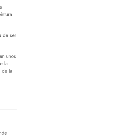
a
intura
a de ser
ran unos
e la
 de la
a
ónde