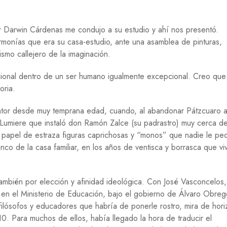
Í
A
r Darwin Cárdenas me condujo a su estudio y ahí nos presentó.
H
monías que era su casa-estudio, ante una asamblea de pinturas,
I
smo callejero de la imaginación.
S
T
O
ional dentro de un ser humano igualmente excepcional. Creo que 
R
storia.
I
A
intor desde muy temprana edad, cuando, al abandonar Pátzcuaro 
M
ía Lumiere que instaló don Ramón Zalce (su padrastro) muy cerca d
E
e papel de estraza figuras caprichosas y “monos” que nadie le pe
D
co de la casa familiar, en los años de ventisca y borrasca que vi
I
O
A
M
 también por elección y afinidad ideológica. Con José Vasconcelos,
B
I
o en el Ministerio de Educación, bajo el gobierno de Álvaro Obreg
E
 filósofos y educadores que habría de ponerle rostro, mira de hori
N
10. Para muchos de ellos, había llegado la hora de traducir el
T