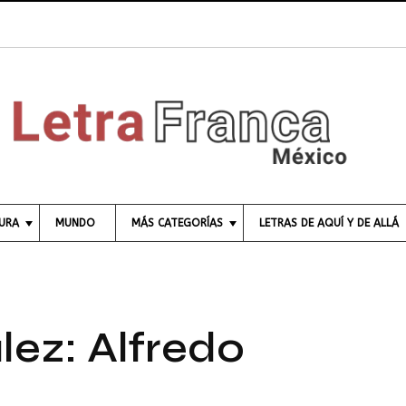
T
TURA
MUNDO
MÁS CATEGORÍAS
LETRAS DE AQUÍ Y DE ALLÁ
C
I
E
N
C
ez: Alfredo
I
A
E