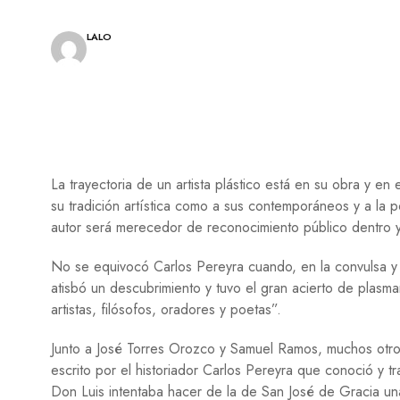
A
E
L
S
E
Í
LALO
S
A
C
I
N
E
P
La trayectoria de un artista plástico está en su obra y en
I
N
su tradición artística como a sus contemporáneos y a la p
T
autor será merecedor de reconocimiento público dentro y
U
R
No se equivocó Carlos Pereyra cuando, en la convulsa y a
A
atisbó un descubrimiento y tuvo el gran acierto de plasma
T
artistas, filósofos, oradores y poetas”.
E
A
Junto a José Torres Orozco y Samuel Ramos, muchos otros
T
R
escrito por el historiador Carlos Pereyra que conoció y
O
Don Luis intentaba hacer de la de San José de Gracia una