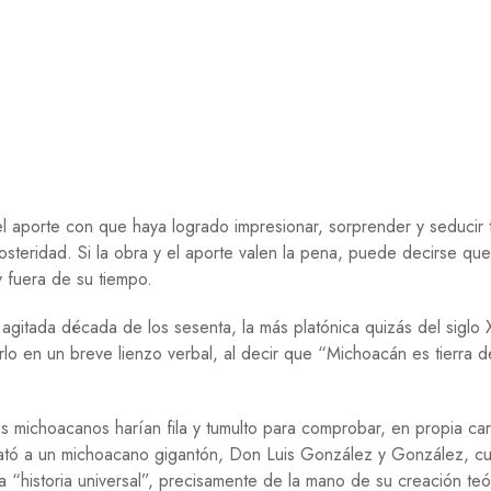
C
O
N
O
M
Í
A
E
D
U
 el aporte con que haya logrado impresionar, sorprender y seducir 
C
A
osteridad. Si la obra y el aporte valen la pena, puede decirse que
C
 fuera de su tiempo.
I
Ó
gitada década de los sesenta, la más platónica quizás del siglo 
N
rlo en un breve lienzo verbal, al decir que “Michoacán es tierra d
F
I
L
 michoacanos harían fila y tumulto para comprobar, en propia car
O
S
 trató a un michoacano gigantón, Don Luis González y González, c
O
 “historia universal”, precisamente de la mano de su creación teó
F