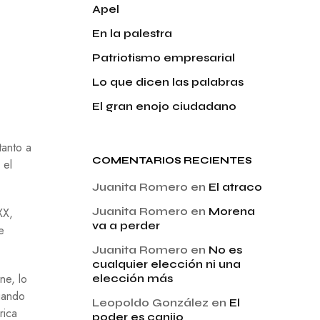
Apel
En la palestra
Patriotismo empresarial
Lo que dicen las palabras
El gran enojo ciudadano
tanto a
COMENTARIOS RECIENTES
 el
Juanita Romero
en
El atraco
Juanita Romero
en
Morena
XX,
va a perder
e
Juanita Romero
en
No es
cualquier elección ni una
ne, lo
elección más
uando
Leopoldo González
en
El
rica
poder es canijo