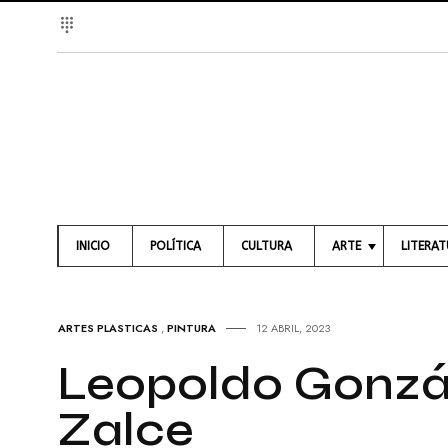
INICIO
POLÍTICA
CULTURA
ARTE
LITERA
A
L
R
I
T
B
ARTES PLASTICAS
,
PINTURA
12 ABRIL, 2023
E
R
S
O
Leopoldo Gonzál
V
S
I
Zalce
S
P
U
O