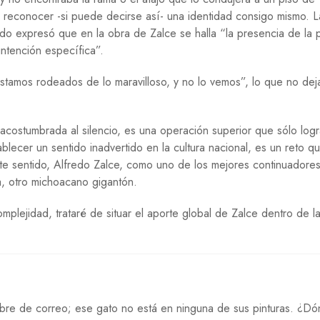
O
ron reconocer -si puede decirse así- una identidad consigo mismo. L
G
o expresó que en la obra de Zalce se halla “la presencia de la p
Í
intención específica”.
A
R
stamos rodeados de lo maravilloso, y no lo vemos”, lo que no dej
E
L
I
G
acostumbrada al silencio, es una operación superior que sólo log
I
blecer un sentido inadvertido en la cultura nacional, es un reto qu
Ó
te sentido, Alfredo Zalce, como uno de los mejores continuadores
N
a, otro michoacano gigantón.
S
A
plejidad, trataré de situar el aporte global de Zalce dentro de l
L
U
D
S
E
G
sobre de correo; ese gato no está en ninguna de sus pinturas. ¿D
U