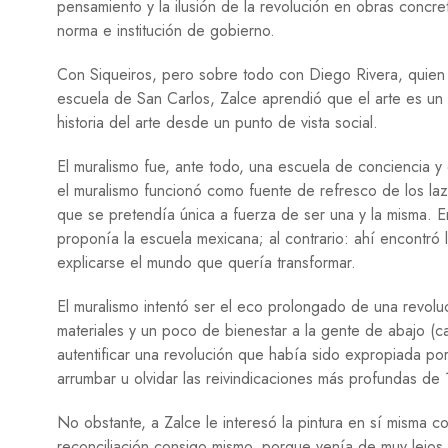
pensamiento y la ilusión de la revolución en obras concret
norma e institución de gobierno.
Con Siqueiros, pero sobre todo con Diego Rivera, quien d
escuela de San Carlos, Zalce aprendió que el arte es un 
historia del arte desde un punto de vista social.
El muralismo fue, ante todo, una escuela de conciencia y 
el muralismo funcionó como fuente de refresco de los la
que se pretendía única a fuerza de ser una y la misma. En
proponía la escuela mexicana; al contrario: ahí encontró
explicarse el mundo que quería transformar.
El muralismo intentó ser el eco prolongado de una revoluc
materiales y un poco de bienestar a la gente de abajo (c
autentificar una revolución que había sido expropiada por 
arrumbar u olvidar las reivindicaciones más profundas de
No obstante, a Zalce le interesó la pintura en sí misma 
reconciliación consigo mismo, porque venía de muy lejos 