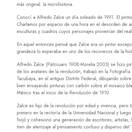
más original: la microhistoria.
Conocí a Alfredo Zalce un día soleado de 1991. El pinto
Charlamos por espacio de una hora en el desorden de ar
esculturas y cuadros cuyos personajes provenían del reali
En aquel entonces pensé que Zalce era un pintor excepc
grandeza lo esperaba en uno de los recovecos de la hi
Alfredo Zalce (Pátzcuaro 1908-Morelia 2003) se hizo p
de los avatares de la revolución, trabajó en la Fotograf
Tacubaya, en el antiguo Distrito Federal, dibujando sobr
bien ensayando pinturas con carbón sobre el mosaico blan
México tras el inicio de la Revolución de 1910.
Zalce es hijo de la revolución por edad y vivencia, pero
primero en la rectoría de la Universidad Nacional y lueg
forjó y cohesionó una generación de escritores, artistas,
tren de aterrizaje al pensamiento confuso y disperso del 