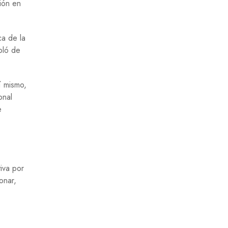
ción en
ca de la
bló de
í mismo,
onal
e
iva por
onar,