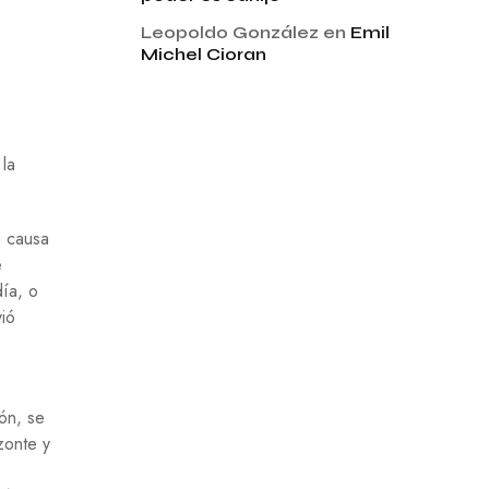
Leopoldo González
en
Emil
Michel Cioran
la
a causa
e
día, o
vió
ón, se
zonte y