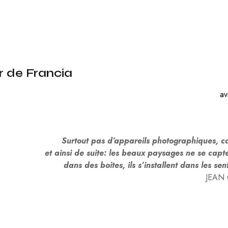
C
O
N
O
M
Í
A
r de Francia
E
D
av
U
C
A
C
I
Surtout pas d’appareils photographiques, 
Ó
N
et ainsi de suite: les beaux paysages ne se cap
dans des boites, ils s’installent dans les sen
F
JEAN
I
L
O
S
O
F