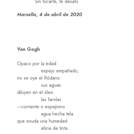
Sin tocarte, te desato.
Marsella, 4 de abril de 2020
Van Gogh
Opaco por la edad
espejo empañado,
no se oye el Ródano:
sus aguas
diluyen en el óleo
las farolas
—corriente o espejismo
agua hecha tela
que exuda una humedad
ebria de tinta.