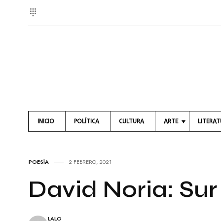
INICIO
POLÍTICA
CULTURA
ARTE
LITERA
A
L
R
I
T
B
POESÍA
2 FEBRERO, 2021
E
R
S
O
David Noria: Sur
V
S
I
S
P
U
O
LALO