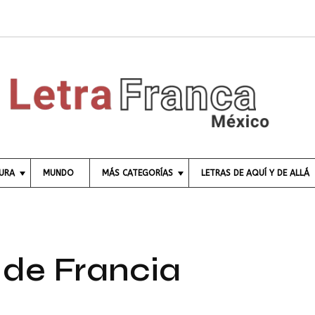
Tri
TURA
MUNDO
MÁS CATEGORÍAS
LETRAS DE AQUÍ Y DE ALLÁ
C
I
E
N
C
 de Francia
I
A
E