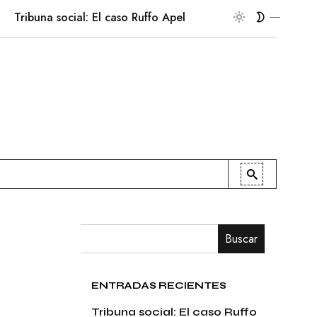
buna social: El caso Ruffo Apel
En la palestra
Patrio
Buscar
ENTRADAS RECIENTES
Tribuna social: El caso Ruffo