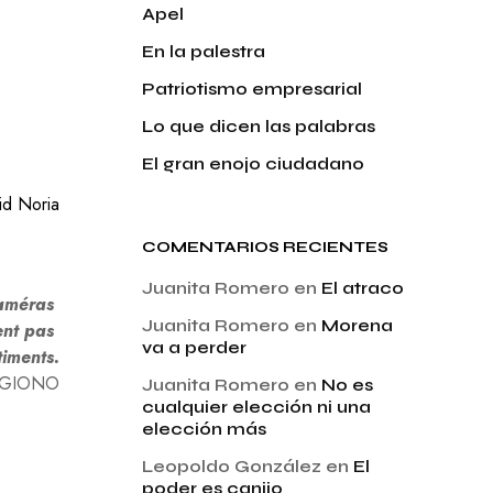
Apel
En la palestra
Patriotismo empresarial
Lo que dicen las palabras
El gran enojo ciudadano
id Noria
COMENTARIOS RECIENTES
Juanita Romero
en
El atraco
caméras
Juanita Romero
en
Morena
tent pas
va a perder
timents.
 GIONO
Juanita Romero
en
No es
cualquier elección ni una
elección más
Leopoldo González
en
El
poder es canijo