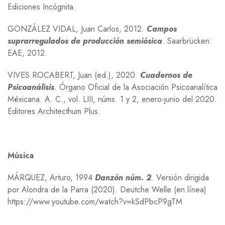
Ediciones Incógnita.
G
ONZÁLEZ
V
IDAL
, Juan Carlos, 2012.
Campos
suprarregulados de producción semiósica
.
Saarbrücken:
EAE
, 2012.
V
IVES
R
OCABERT
, Juan (ed.), 2020.
Cuadernos de
Psicoanálisis
. Órgano Oficial de la Asociación Psicoanalítica
Méxicana. A. C., vol.
LIII
, núms. 1 y 2, enero-junio del 2020.
Editores Architecthum Plus.
Música
M
ÁRQUEZ
, Arturo, 1994
Danzón núm. 2
. Versión dirigida
por Alondra de la Parra (2020). Deutche Welle
(en línea)
https://www.youtube.com/watch?v=kSdPbcP9gTM