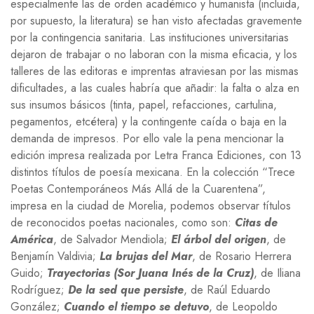
especialmente las de orden académico y humanista (incluida,
por supuesto, la literatura) se han visto afectadas gravemente
por la contingencia sanitaria. Las instituciones universitarias
dejaron de trabajar o no laboran con la misma eficacia, y los
talleres de las editoras e imprentas atraviesan por las mismas
dificultades, a las cuales habría que añadir: la falta o alza en
sus insumos básicos (tinta, papel, refacciones, cartulina,
pegamentos, etcétera) y la contingente caída o baja en la
demanda de impresos. Por ello vale la pena mencionar la
edición impresa realizada por Letra Franca Ediciones, con 13
distintos títulos de poesía mexicana. En la colección “Trece
Poetas Contemporáneos Más Allá de la Cuarentena”,
impresa en la ciudad de Morelia, podemos observar títulos
de reconocidos poetas nacionales, como son:
Citas de
América
, de Salvador Mendiola;
El árbol del origen
, de
Benjamín Valdivia;
La brujas del Mar
, de Rosario Herrera
Guido;
Trayectorias (Sor Juana Inés de la Cruz)
, de Iliana
Rodríguez;
De la sed que persiste
, de Raúl Eduardo
González;
Cuando el tiempo se detuvo
, de Leopoldo