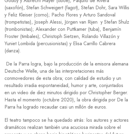
Godoy y Albrecht Mayer (oboe); Paquito de Rivera
(saxofón), Stefan Schweigert (fagot), Stefan Dohr, Sara Willis
y Feliz Kleiser (corno); Pacho Flores y Arturo Sandoval
(trompetistas), Joseph Alessi, Jörgen van Rijen y Stefan Shulz
(trombonistas); Alexander con Puttkamer (tuba), Benjamín
Froster (timbales); Chiristoph Sietzen, Rolando Villazón y
Yuniet Lombida (percusionistas) y Elisa Carrillo Cabrera
(danza).
De la Parra logra, bajo la producción de la emisora alemana
Deutsche Welle, una de las interpretaciones más
conmovedores de esta obra; con calidad de estudio y un
resultado irradia espontaneidad, humor y arte, conjuntados
en un video de diez minutos dirigido por Christopher Berger.
Hasta el momento (octubre 2020), la obra dirigida por De la
Parra ha logrado recaudar casi un millón de euros.
El teatro tampoco se ha quedado atrás: los autores y actores
dramáticos realizan también una acuciosa mirada sobre el