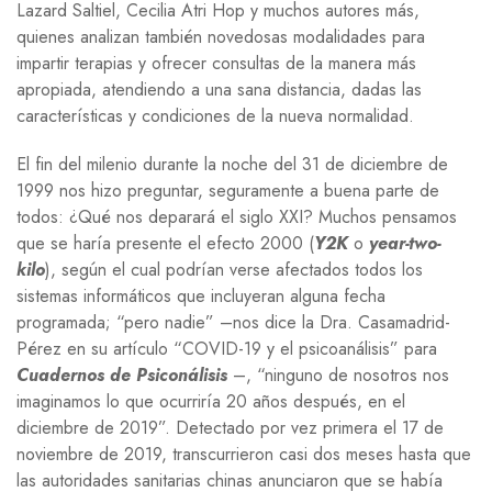
Lazard Saltiel, Cecilia Atri Hop y muchos autores más,
quienes analizan también novedosas modalidades para
impartir terapias y ofrecer consultas de la manera más
apropiada, atendiendo a una sana distancia, dadas las
características y condiciones de la nueva normalidad.
El fin del milenio durante la noche del 31 de diciembre de
1999 nos hizo preguntar, seguramente a buena parte de
todos: ¿Qué nos deparará el siglo
XXI
? Muchos pensamos
que se haría presente el efecto 2000 (
Y2K
o
year-two-
kilo
), según el cual podrían verse afectados todos los
sistemas informáticos que incluyeran alguna fecha
programada; “pero nadie” –nos dice la Dra. Casamadrid-
Pérez en su artículo “
COVID-19
y el psicoanálisis” para
Cuadernos de Psiconálisis
–,
“ninguno de nosotros nos
imaginamos lo que ocurriría 20 años después, en el
diciembre de 2019”. Detectado por vez primera el 17 de
noviembre de 2019, transcurrieron casi dos meses hasta que
las autoridades sanitarias chinas anunciaron que se había